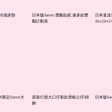
o冷感床墊
日本版Sanrio 獎勵貼紙 連多款獎
日本直送S
勵計劃表
36×26×2
定Sanrio大
原裝行貨大口仔新款滑板公仔/掛
日本版Sa
飾