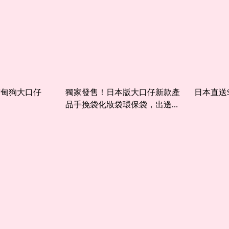
 布甸狗大口仔
獨家發售！日本版大口仔新款產
日本直送S
品手挽袋化妝袋環保袋，出邊買
唔到