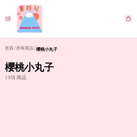
首頁
/
所有商品
/
櫻桃小丸子
櫻桃小丸子
19項 商品