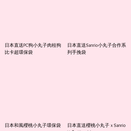
日本直送PC狗小丸子肉桂狗
日本直送Sanrio小丸子合作系
比卡超環保袋
列手挽袋
日本和風櫻桃小丸子環保袋
日本直送櫻桃小丸子 x Sanrio