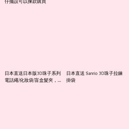
仔擺設可以揀款購買
日本直送日本版3D珠子系列
日本直送 Sanrio 3D珠子拉鍊
電話繩/化妝袋/盲盒髮夾，散
掛袋
子包（隨機抽出）