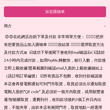
加至購物車
簡介
−
 😍😍在此網店自助下單及付款 非常簡單方便： 👉🏻👉🏻把所
有想要貨品山加入購物車 👉🏻👉🏻按結算 👉🏻👉🏻選擇取貨方法
及付款方式🎀  ☑️成功下單後閣下會收到Email確認👍( ☑️請於
24小時內完成付款，如用PayMe,轉數快，銀行入數，付款後
立即上載收據/螢幕截圖到確認email入面的上載收據鏈結上
（請註明訂單編號） ☑️所有貨品不包郵，收到付款確認後
本店會再發電郵通知可到門市取貨，取貨必須出示通知取貨
電郵入面的*QR code* 及必須於一個月內取貨，或用順豐速
遞/智能櫃取貨，運費到付，收到款項後約3個工作日內出
貨，不能夾單，由於本店有兩間門市，取貨地點一經選擇