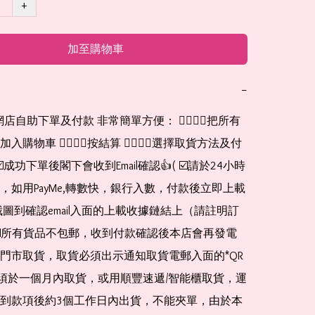
+
加至購物車
−
購物車 👉🏻👉🏻按結算 👉🏻👉🏻選擇取貨方法及付
☑️成功下單後閣下會收到Email確認👍( ☑️請於24小時
，如用PayMe,轉數快，銀行入數，付款後立即上載
截圖到確認email入面的上載收據鏈結上（請註明訂
☑️所有貨品不包郵，收到付款確認後本店會再發電
門市取貨，取貨必須出示通知取貨電郵入面的*QR 
 及必須於一個月內取貨，或用順豐速遞/智能櫃取貨，運
到款項後約3個工作日內出貨，不能夾單，由於本