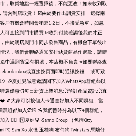
市，取貨地點一經選擇後，不能更改！如未收到取
de，請勿到店取貨！ ☑️由於要作出調貨安排，選擇南
客戶有機會時間會稍遲1-2日，不接受急單，如急
人可直接到門市購買 ☑️收到付款確認後我們才正
，由於網店與門市同步發售商品，有機會下單後出
情況，我們會聯絡通知安排缺貨商品作退款，請體
運送途中遇到貨品有損壞，本店概不負責 ⭐️如要聯絡查
cebook inbox或直接按頁面即時通訊按鈕 ，或可致
1519  🎉夏娃兒誠意邀請閣下加入WhatsApp群組👍以
特選優惠💥每日新貨上架消息💥預訂產品資訊💥直
❤️ 💕大家可以按個人卡通喜好加入不同群組，當
個群組都加入👏🏻 🌸我們暫時分為以下4個群組，
🏻  1️⃣夏娃兒 -Sanrio Group （包括Kitty 
romi PC Sam Xo 水怪 玉桂狗 布甸狗 Twinstars 馬騮仔 