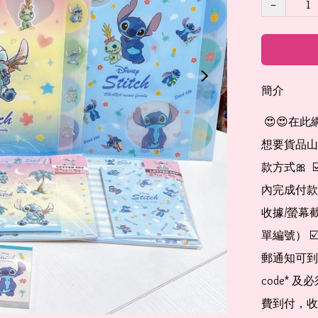
−
簡介
 😍😍在此網店自助下單及付款 非常簡單方便： 👉🏻👉🏻把所有
想要貨品山加入
款方式🎀  
內完成付款
收據/螢幕
單編號） 
郵通知可到
code*
費到付，收