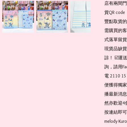
店有兩間門
貨QR co
豐點取貨的
需購買的客
式落單留貨
現貨品缺貨
諒！ ☑️
詢，請用Fa
電 2110 
便獲得獨家
播最新消息
然亦歡迎4
按連結即可加入 
melody Ku