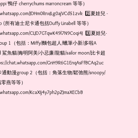
pi 鴨仔 cherrychums marroncream 等等）  
at.whatsapp.com/JDHm0RnxJLg0ajVCdS1zvk  2️⃣夏娃兒 - 
oup (所有迪士尼卡通包括Duffy Linabell 等等）  
at.whatsapp.com/CLJD7GTqwK49l7N9Coqi4J  3️⃣夏娃兒-
oup 1（包括：Miffy/麵包超人/蠟筆小新/多啦A
and 鯊魚貓/娒明阿美/小忌廉/龍貓/sailor moon/比卡超
://chat.whatsapp.com/GnH9R6G1EnqAsFfBCAq2uc  
卡通動漫group 2（包括：角落生物/鬆弛熊/snoopy/
零燕等等）  
t.whatsapp.com/KcaXIj4y7ph2pZJmaXECbB    