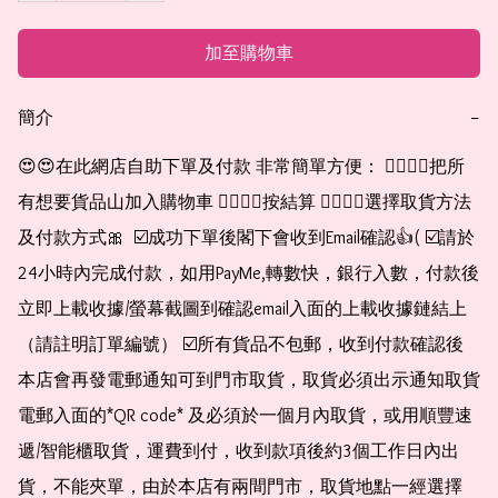
加至購物車
簡介
−
😍😍在此網店自助下單及付款 非常簡單方便： 👉🏻👉🏻把所
有想要貨品山加入購物車 👉🏻👉🏻按結算 👉🏻👉🏻選擇取貨方法
及付款方式🎀  ☑️成功下單後閣下會收到Email確認👍( ☑️請於
24小時內完成付款，如用PayMe,轉數快，銀行入數，付款後
立即上載收據/螢幕截圖到確認email入面的上載收據鏈結上
（請註明訂單編號） ☑️所有貨品不包郵，收到付款確認後
本店會再發電郵通知可到門市取貨，取貨必須出示通知取貨
電郵入面的*QR code* 及必須於一個月內取貨，或用順豐速
遞/智能櫃取貨，運費到付，收到款項後約3個工作日內出
貨，不能夾單，由於本店有兩間門市，取貨地點一經選擇