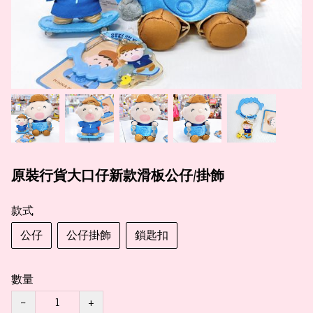
原裝行貨大口仔新款滑板公仔/掛飾
款式
公仔
公仔掛飾
鎖匙扣
數量
−
+