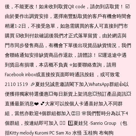
後，不能更改！如未收到取貨QR code，請勿到店取貨！ ☑️
由於要作出調貨安排，選擇南豐點取貨的客戶有機會時間會
稍遲1-2日，不接受急單，如急需購買的客人可直接到門市
購買 ☑️收到付款確認後我們才正式落單留貨，由於網店與
門市同步發售商品，有機會下單後出現貨品缺貨情況，我們
會聯絡通知安排缺貨商品作退款，請體諒！ ☑️運送途中遇
到貨品有損壞，本店概不負責 ⭐️如要聯絡查詢，請用
Facebook inbox或直接按頁面即時通訊按鈕 ，或可致電 
2110 1519  🎉夏娃兒誠意邀請閣下加入WhatsApp群組👍以
便獲得獨家特選優惠💥每日新貨上架消息💥預訂產品資訊💥
直播最新消息❤️ 💕大家可以按個人卡通喜好加入不同群
組，當然亦歡迎4個群組都加入👏🏻 🌸我們暫時分為以下4
個群組，按連結即可加入 👇🏻  1️⃣夏娃兒 -Sanrio Group （包
括Kitty melody Kuromi PC Sam Xo 水怪 玉桂狗 布甸狗 