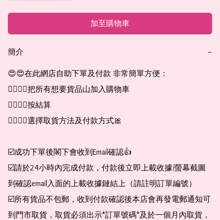
加至購物車
簡介
−
😍😍在此網店自助下單及付款 非常簡單方便：

👉🏻👉🏻把所有想要貨品山加入購物車

👉🏻👉🏻按結算

👉🏻👉🏻選擇取貨方法及付款方式🎀

☑️成功下單後閣下會收到Email確認👍

☑️請於24小時內完成付款，付款後立即上載收據/螢幕截圖
到確認email入面的上載收據鏈結上（請註明訂單編號）

☑️所有貨品不包郵，收到付款確認後本店會再發電郵通知可
到門市取貨，取貨必須出示*訂單號碼*及於一個月內取貨，