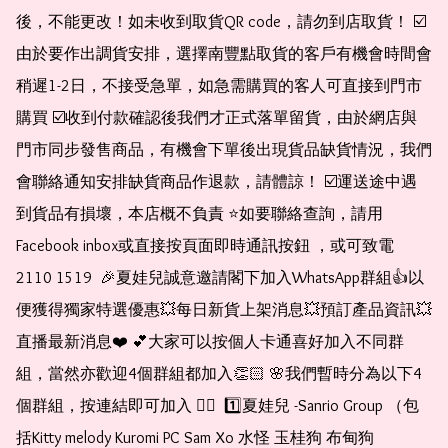
後，不能更改！如未收到取貨QR code，請勿到店取貨！ ☑️
由於要作出調貨安排，選擇南豐點取貨的客戶有機會時間會
稍遲1-2日，不接受急單，如急需購買的客人可直接到門市
購買 ☑️收到付款確認後我們才正式落單留貨，由於網店與
門市同步發售商品，有機會下單後出現貨品缺貨情況，我們
會聯絡通知安排缺貨商品作退款，請體諒！ ☑️運送途中遇
到貨品有損壞，本店概不負責 ⭐️如要聯絡查詢，請用
Facebook inbox或直接按頁面即時通訊按鈕 ，或可致電 
2110 1519  🎉夏娃兒誠意邀請閣下加入WhatsApp群組👍以
便獲得獨家特選優惠💥每日新貨上架消息💥預訂產品資訊💥
直播最新消息❤️ 💕大家可以按個人卡通喜好加入不同群
組，當然亦歡迎4個群組都加入👏🏻 🌸我們暫時分為以下4
個群組，按連結即可加入 👇🏻  1️⃣夏娃兒 -Sanrio Group （包
括Kitty melody Kuromi PC Sam Xo 水怪 玉桂狗 布甸狗 