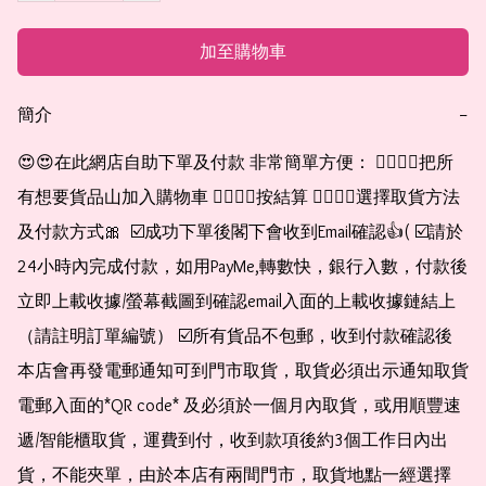
加至購物車
簡介
−
😍😍在此網店自助下單及付款 非常簡單方便： 👉🏻👉🏻把所
有想要貨品山加入購物車 👉🏻👉🏻按結算 👉🏻👉🏻選擇取貨方法
及付款方式🎀  ☑️成功下單後閣下會收到Email確認👍( ☑️請於
24小時內完成付款，如用PayMe,轉數快，銀行入數，付款後
立即上載收據/螢幕截圖到確認email入面的上載收據鏈結上
（請註明訂單編號） ☑️所有貨品不包郵，收到付款確認後
本店會再發電郵通知可到門市取貨，取貨必須出示通知取貨
電郵入面的*QR code* 及必須於一個月內取貨，或用順豐速
遞/智能櫃取貨，運費到付，收到款項後約3個工作日內出
貨，不能夾單，由於本店有兩間門市，取貨地點一經選擇