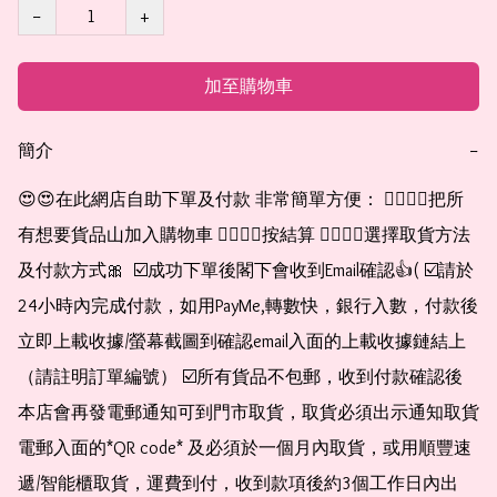
−
+
加至購物車
簡介
−
😍😍在此網店自助下單及付款 非常簡單方便： 👉🏻👉🏻把所
有想要貨品山加入購物車 👉🏻👉🏻按結算 👉🏻👉🏻選擇取貨方法
及付款方式🎀  ☑️成功下單後閣下會收到Email確認👍( ☑️請於
24小時內完成付款，如用PayMe,轉數快，銀行入數，付款後
立即上載收據/螢幕截圖到確認email入面的上載收據鏈結上
（請註明訂單編號） ☑️所有貨品不包郵，收到付款確認後
本店會再發電郵通知可到門市取貨，取貨必須出示通知取貨
電郵入面的*QR code* 及必須於一個月內取貨，或用順豐速
遞/智能櫃取貨，運費到付，收到款項後約3個工作日內出