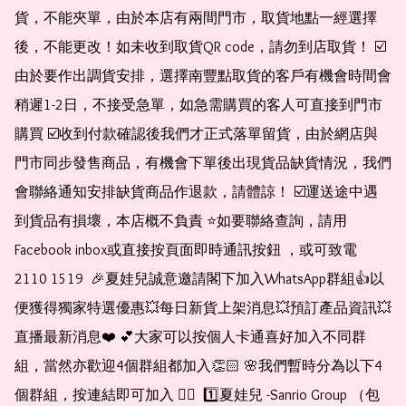
貨，不能夾單，由於本店有兩間門市，取貨地點一經選擇
後，不能更改！如未收到取貨QR code，請勿到店取貨！ ☑️
由於要作出調貨安排，選擇南豐點取貨的客戶有機會時間會
稍遲1-2日，不接受急單，如急需購買的客人可直接到門市
購買 ☑️收到付款確認後我們才正式落單留貨，由於網店與
門市同步發售商品，有機會下單後出現貨品缺貨情況，我們
會聯絡通知安排缺貨商品作退款，請體諒！ ☑️運送途中遇
到貨品有損壞，本店概不負責 ⭐️如要聯絡查詢，請用
Facebook inbox或直接按頁面即時通訊按鈕 ，或可致電 
2110 1519  🎉夏娃兒誠意邀請閣下加入WhatsApp群組👍以
便獲得獨家特選優惠💥每日新貨上架消息💥預訂產品資訊💥
直播最新消息❤️ 💕大家可以按個人卡通喜好加入不同群
組，當然亦歡迎4個群組都加入👏🏻 🌸我們暫時分為以下4
個群組，按連結即可加入 👇🏻  1️⃣夏娃兒 -Sanrio Group （包