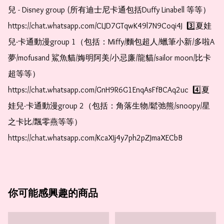
兒 - Disney group (所有迪士尼卡通包括Duffy Linabell 等等）  
https://chat.whatsapp.com/CLJD7GTqwK49l7N9Coqi4J  3️⃣夏娃
兒-卡通動漫group 1（包括：Miffy/麵包超人/蠟筆小新/多啦A
夢/mofusand 鯊魚貓/娒明阿美/小忌廉/龍貓/sailor moon/比卡
超等等）  
https://chat.whatsapp.com/GnH9R6G1EnqAsFfBCAq2uc  4️⃣夏
娃兒-卡通動漫group 2（包括：角落生物/鬆弛熊/snoopy/星
之卡比/飄零燕等等）  
https://chat.whatsapp.com/KcaXIj4y7ph2pZJmaXECbB    
你可能感興趣的商品