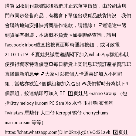
購買 ☑️收到付款確認後我們才正式落單留貨，由於網店與
門市同步發售商品，有機會下單後出現貨品缺貨情況，我們
會聯絡通知安排缺貨商品作退款，請體諒！ ☑️運送途中遇
到貨品有損壞，本店概不負責 ⭐️如要聯絡查詢，請用
Facebook inbox或直接按頁面即時通訊按鈕 ，或可致電 
2110 1519  🎉夏娃兒誠意邀請閣下加入WhatsApp群組👍以
便獲得獨家特選優惠💥每日新貨上架消息💥預訂產品資訊💥
直播最新消息❤️ 💕大家可以按個人卡通喜好加入不同群
組，當然亦歡迎4個群組都加入👏🏻 🌸我們暫時分為以下4
個群組，按連結即可加入 👇🏻  1️⃣夏娃兒 -Sanrio Group （包
括Kitty melody Kuromi PC Sam Xo 水怪 玉桂狗 布甸狗 
Twinstars 馬騮仔 大口仔 Keroppi 鴨仔 cherrychums 
marroncream 等等）  
https://chat.whatsapp.com/JDHm0RnxJLg0ajVCdS1zvk  2️⃣夏娃