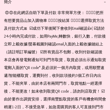
簡介
−
 😍😍在此網店自助下單及付款 非常簡單方便： 👉🏻👉🏻把所
有想要貨品山加入購物車 👉🏻👉🏻按結算 👉🏻👉🏻選擇取貨方法
及付款方式🎀  ☑️成功下單後閣下會收到Email確認👍( ☑️請於
24小時內完成付款，如用PayMe,轉數快，銀行入數，付款後
立即上載收據/螢幕截圖到確認email入面的上載收據鏈結上
（請註明訂單編號） ☑️所有貨品不包郵，收到付款確認後
本店會再發電郵通知可到門市取貨，取貨必須出示通知取貨
電郵入面的*QR code* 及必須於一個月內取貨，或用順豐速
遞/智能櫃取貨，運費到付，收到款項後約3個工作日內出
貨，不能夾單，由於本店有兩間門市，取貨地點一經選擇
後，不能更改！如未收到取貨QR code，請勿到店取貨！ ☑️
由於要作出調貨安排，選擇南豐點取貨的客戶有機會時間會
稍遲1-2日，不接受急單，如急需購買的客人可直接到門市