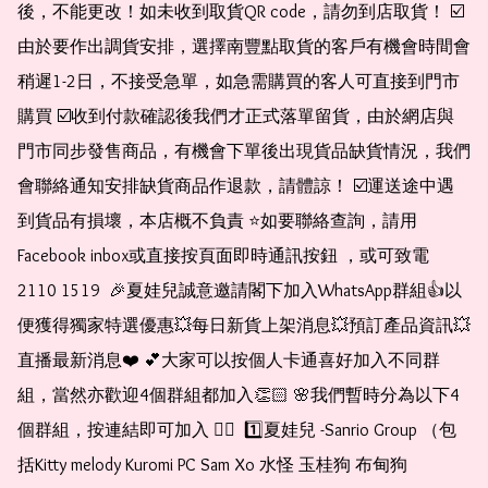
後，不能更改！如未收到取貨QR code，請勿到店取貨！ ☑️
由於要作出調貨安排，選擇南豐點取貨的客戶有機會時間會
稍遲1-2日，不接受急單，如急需購買的客人可直接到門市
購買 ☑️收到付款確認後我們才正式落單留貨，由於網店與
門市同步發售商品，有機會下單後出現貨品缺貨情況，我們
會聯絡通知安排缺貨商品作退款，請體諒！ ☑️運送途中遇
到貨品有損壞，本店概不負責 ⭐️如要聯絡查詢，請用
Facebook inbox或直接按頁面即時通訊按鈕 ，或可致電 
2110 1519  🎉夏娃兒誠意邀請閣下加入WhatsApp群組👍以
便獲得獨家特選優惠💥每日新貨上架消息💥預訂產品資訊💥
直播最新消息❤️ 💕大家可以按個人卡通喜好加入不同群
組，當然亦歡迎4個群組都加入👏🏻 🌸我們暫時分為以下4
個群組，按連結即可加入 👇🏻  1️⃣夏娃兒 -Sanrio Group （包
括Kitty melody Kuromi PC Sam Xo 水怪 玉桂狗 布甸狗 