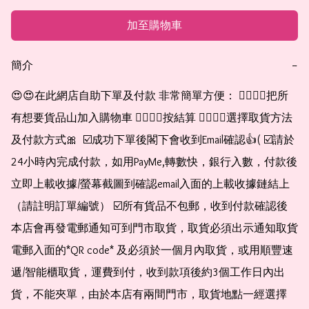
加至購物車
簡介
−
😍😍在此網店自助下單及付款 非常簡單方便： 👉🏻👉🏻把所
有想要貨品山加入購物車 👉🏻👉🏻按結算 👉🏻👉🏻選擇取貨方法
及付款方式🎀  ☑️成功下單後閣下會收到Email確認👍( ☑️請於
24小時內完成付款，如用PayMe,轉數快，銀行入數，付款後
立即上載收據/螢幕截圖到確認email入面的上載收據鏈結上
（請註明訂單編號） ☑️所有貨品不包郵，收到付款確認後
本店會再發電郵通知可到門市取貨，取貨必須出示通知取貨
電郵入面的*QR code* 及必須於一個月內取貨，或用順豐速
遞/智能櫃取貨，運費到付，收到款項後約3個工作日內出
貨，不能夾單，由於本店有兩間門市，取貨地點一經選擇