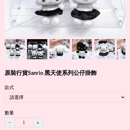
原裝行貨Sanrio 黑天使系列公仔掛飾
款式
數量
−
+