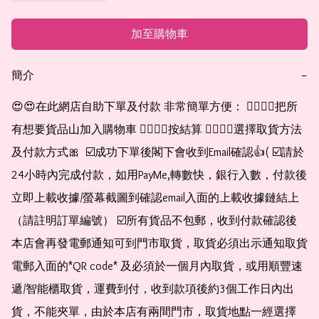
加至購物車
簡介
−
😍😍在此網店自助下單及付款 非常簡單方便： 👉🏻👉🏻把所
有想要貨品山加入購物車 👉🏻👉🏻按結算 👉🏻👉🏻選擇取貨方法
及付款方式🎀  ☑️成功下單後閣下會收到Email確認👍( ☑️請於
24小時內完成付款，如用PayMe,轉數快，銀行入數，付款後
立即上載收據/螢幕截圖到確認email入面的上載收據鏈結上
（請註明訂單編號） ☑️所有貨品不包郵，收到付款確認後
本店會再發電郵通知可到門市取貨，取貨必須出示通知取貨
電郵入面的*QR code* 及必須於一個月內取貨，或用順豐速
遞/智能櫃取貨，運費到付，收到款項後約3個工作日內出
貨，不能夾單，由於本店有兩間門市，取貨地點一經選擇