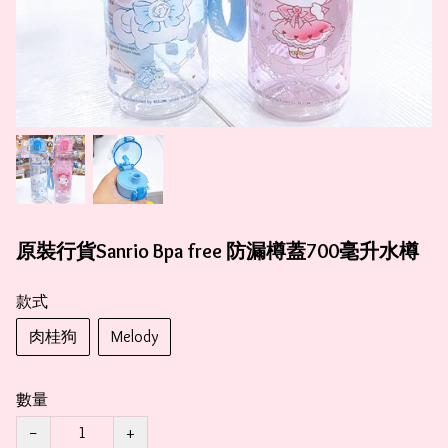
原裝行貨Sanrio Bpa free 防漏樽蓋700毫升水樽
款式
肉桂狗
Melody
數量
−
+