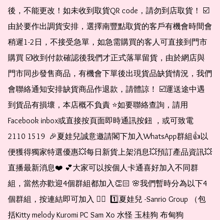
後，不能更改！如未收到取貨QR code，請勿到店取貨！ ☑️
由於要作出調貨安排，選擇南豐點取貨的客戶有機會時間會
稍遲1-2日，不接受急單，如急需購買的客人可直接到門市
購買 ☑️收到付款確認後我們才正式落單留貨，由於網店與
門市同步發售商品，有機會下單後出現貨品缺貨情況，我們
會聯絡通知安排缺貨商品作退款，請體諒！ ☑️運送途中遇
到貨品有損壞，本店概不負責 ⭐️如要聯絡查詢，請用
Facebook inbox或直接按頁面即時通訊按鈕 ，或可致電 
2110 1519  🎉夏娃兒誠意邀請閣下加入WhatsApp群組👍以
便獲得獨家特選優惠💥每日新貨上架消息💥預訂產品資訊💥
直播最新消息❤️ 💕大家可以按個人卡通喜好加入不同群
組，當然亦歡迎4個群組都加入👏🏻 🌸我們暫時分為以下4
個群組，按連結即可加入 👇🏻  1️⃣夏娃兒 -Sanrio Group （包
括Kitty melody Kuromi PC Sam Xo 水怪 玉桂狗 布甸狗 