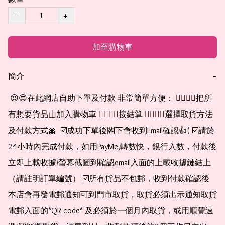
−
+
加至購物車
簡介
−
 😍😍在此網店自助下單及付款 非常簡單方便： 👉🏻👉🏻把所
有想要貨品山加入購物車 👉🏻👉🏻按結算 👉🏻👉🏻選擇取貨方法
及付款方式🎀  ☑️成功下單後閣下會收到Email確認👍( ☑️請於
24小時內完成付款，如用PayMe,轉數快，銀行入數，付款後
立即上載收據/螢幕截圖到確認email入面的上載收據鏈結上
（請註明訂單編號） ☑️所有貨品不包郵，收到付款確認後
本店會再發電郵通知可到門市取貨，取貨必須出示通知取貨
電郵入面的*QR code* 及必須於一個月內取貨，或用順豐速