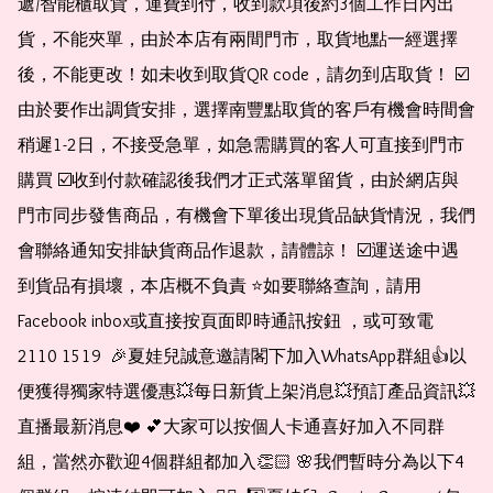
遞/智能櫃取貨，運費到付，收到款項後約3個工作日內出
貨，不能夾單，由於本店有兩間門市，取貨地點一經選擇
後，不能更改！如未收到取貨QR code，請勿到店取貨！ ☑️
由於要作出調貨安排，選擇南豐點取貨的客戶有機會時間會
稍遲1-2日，不接受急單，如急需購買的客人可直接到門市
購買 ☑️收到付款確認後我們才正式落單留貨，由於網店與
門市同步發售商品，有機會下單後出現貨品缺貨情況，我們
會聯絡通知安排缺貨商品作退款，請體諒！ ☑️運送途中遇
到貨品有損壞，本店概不負責 ⭐️如要聯絡查詢，請用
Facebook inbox或直接按頁面即時通訊按鈕 ，或可致電 
2110 1519  🎉夏娃兒誠意邀請閣下加入WhatsApp群組👍以
便獲得獨家特選優惠💥每日新貨上架消息💥預訂產品資訊💥
直播最新消息❤️ 💕大家可以按個人卡通喜好加入不同群
組，當然亦歡迎4個群組都加入👏🏻 🌸我們暫時分為以下4