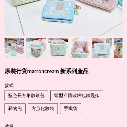
原裝行貨marroncream 新系列產品
款式
藍色長方形散銀包
頭型立體散銀包鎖匙扣
雜物兜
方形化妝袋
手機袋
數量