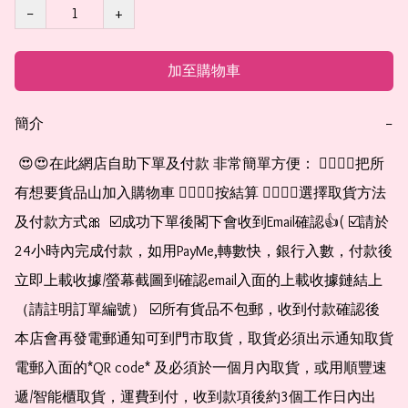
−
+
加至購物車
簡介
−
 😍😍在此網店自助下單及付款 非常簡單方便： 👉🏻👉🏻把所
有想要貨品山加入購物車 👉🏻👉🏻按結算 👉🏻👉🏻選擇取貨方法
及付款方式🎀  ☑️成功下單後閣下會收到Email確認👍( ☑️請於
24小時內完成付款，如用PayMe,轉數快，銀行入數，付款後
立即上載收據/螢幕截圖到確認email入面的上載收據鏈結上
（請註明訂單編號） ☑️所有貨品不包郵，收到付款確認後
本店會再發電郵通知可到門市取貨，取貨必須出示通知取貨
電郵入面的*QR code* 及必須於一個月內取貨，或用順豐速
遞/智能櫃取貨，運費到付，收到款項後約3個工作日內出