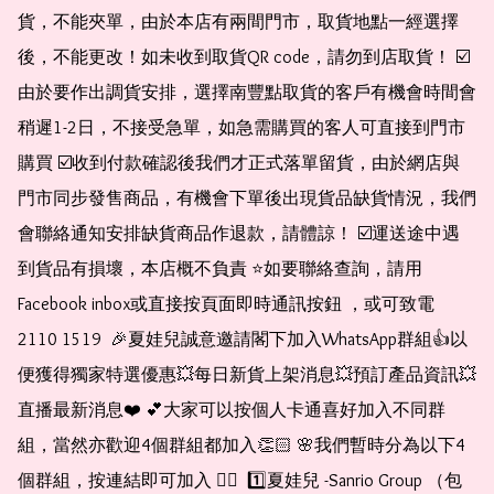
貨，不能夾單，由於本店有兩間門市，取貨地點一經選擇
後，不能更改！如未收到取貨QR code，請勿到店取貨！ ☑️
由於要作出調貨安排，選擇南豐點取貨的客戶有機會時間會
稍遲1-2日，不接受急單，如急需購買的客人可直接到門市
購買 ☑️收到付款確認後我們才正式落單留貨，由於網店與
門市同步發售商品，有機會下單後出現貨品缺貨情況，我們
會聯絡通知安排缺貨商品作退款，請體諒！ ☑️運送途中遇
到貨品有損壞，本店概不負責 ⭐️如要聯絡查詢，請用
Facebook inbox或直接按頁面即時通訊按鈕 ，或可致電 
2110 1519  🎉夏娃兒誠意邀請閣下加入WhatsApp群組👍以
便獲得獨家特選優惠💥每日新貨上架消息💥預訂產品資訊💥
直播最新消息❤️ 💕大家可以按個人卡通喜好加入不同群
組，當然亦歡迎4個群組都加入👏🏻 🌸我們暫時分為以下4
個群組，按連結即可加入 👇🏻  1️⃣夏娃兒 -Sanrio Group （包