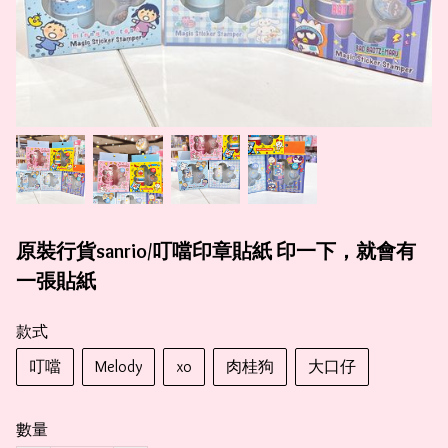
原裝行貨sanrio/叮噹印章貼紙 印一下，就會有
一張貼紙
款式
叮噹
Melody
xo
肉桂狗
大口仔
數量