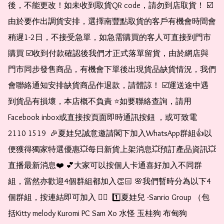
後，不能更改！如未收到取貨QR code，請勿到店取貨！ ☑️
由於要作出調貨安排，選擇南豐點取貨的客戶有機會時間會
稍遲1-2日，不接受急單，如急需購買的客人可直接到門市
購買 ☑️收到付款確認後我們才正式落單留貨，由於網店與
門市同步發售商品，有機會下單後出現貨品缺貨情況，我們
會聯絡通知安排缺貨商品作退款，請體諒！ ☑️運送途中遇
到貨品有損壞，本店概不負責 ⭐️如要聯絡查詢，請用
Facebook inbox或直接按頁面即時通訊按鈕 ，或可致電 
2110 1519  🎉夏娃兒誠意邀請閣下加入WhatsApp群組👍以
便獲得獨家特選優惠💥每日新貨上架消息💥預訂產品資訊💥
直播最新消息❤️ 💕大家可以按個人卡通喜好加入不同群
組，當然亦歡迎4個群組都加入👏🏻 🌸我們暫時分為以下4
個群組，按連結即可加入 👇🏻  1️⃣夏娃兒 -Sanrio Group （包
括Kitty melody Kuromi PC Sam Xo 水怪 玉桂狗 布甸狗 