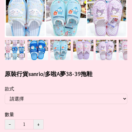
原裝行貨sanrio/多啦A夢38-39拖鞋
款式
數量
−
+