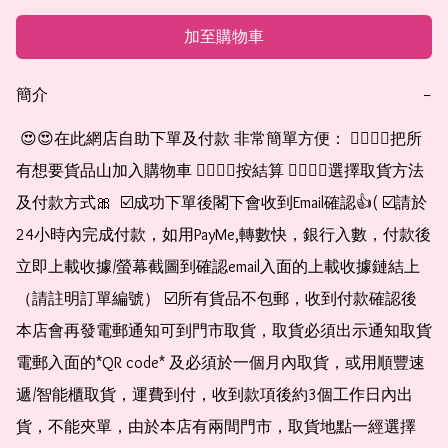
加至購物車
簡介
−
 😍😍在此網店自助下單及付款 非常簡單方便： 👉🏻👉🏻把所
有想要貨品山加入購物車 👉🏻👉🏻按結算 👉🏻👉🏻選擇取貨方法
及付款方式🎀  ☑️成功下單後閣下會收到Email確認👍( ☑️請於
24小時內完成付款，如用PayMe,轉數快，銀行入數，付款後
立即上載收據/螢幕截圖到確認email入面的上載收據鏈結上
（請註明訂單編號） ☑️所有貨品不包郵，收到付款確認後
本店會再發電郵通知可到門市取貨，取貨必須出示通知取貨
電郵入面的*QR code* 及必須於一個月內取貨，或用順豐速
遞/智能櫃取貨，運費到付，收到款項後約3個工作日內出
貨，不能夾單，由於本店有兩間門市，取貨地點一經選擇