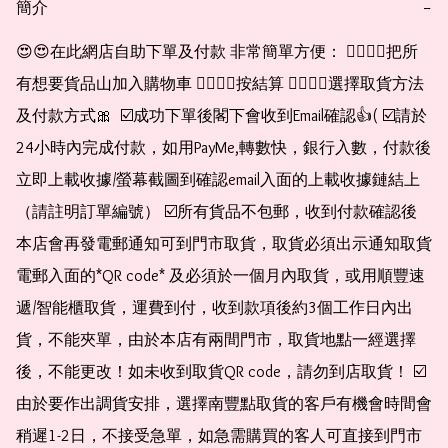
簡介
−
😍😍在此網店自助下單及付款 非常簡單方便： 👉🏻👉🏻把所
有想要貨品山加入購物車 👉🏻👉🏻按結算 👉🏻👉🏻選擇取貨方法
及付款方式🎀  ☑️成功下單後閣下會收到Email確認👍( ☑️請於
24小時內完成付款，如用PayMe,轉數快，銀行入數，付款後
立即上載收據/螢幕截圖到確認email入面的上載收據鏈結上
（請註明訂單編號） ☑️所有貨品不包郵，收到付款確認後
本店會再發電郵通知可到門市取貨，取貨必須出示通知取貨
電郵入面的*QR code* 及必須於一個月內取貨，或用順豐速
遞/智能櫃取貨，運費到付，收到款項後約3個工作日內出
貨，不能夾單，由於本店有兩間門市，取貨地點一經選擇
後，不能更改！如未收到取貨QR code，請勿到店取貨！ ☑️
由於要作出調貨安排，選擇南豐點取貨的客戶有機會時間會
稍遲1-2日，不接受急單，如急需購買的客人可直接到門市