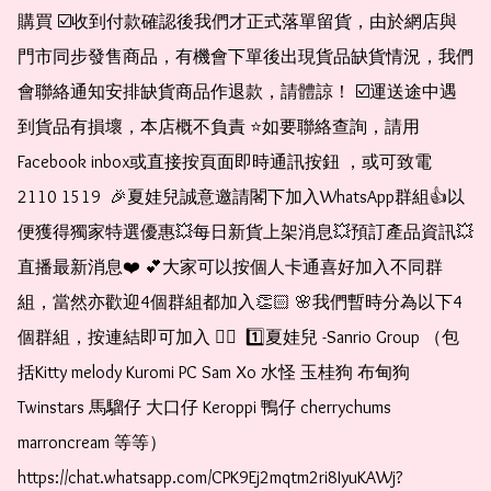
購買 ☑️收到付款確認後我們才正式落單留貨，由於網店與
門市同步發售商品，有機會下單後出現貨品缺貨情況，我們
會聯絡通知安排缺貨商品作退款，請體諒！ ☑️運送途中遇
到貨品有損壞，本店概不負責 ⭐️如要聯絡查詢，請用
Facebook inbox或直接按頁面即時通訊按鈕 ，或可致電 
2110 1519  🎉夏娃兒誠意邀請閣下加入WhatsApp群組👍以
便獲得獨家特選優惠💥每日新貨上架消息💥預訂產品資訊💥
直播最新消息❤️ 💕大家可以按個人卡通喜好加入不同群
組，當然亦歡迎4個群組都加入👏🏻 🌸我們暫時分為以下4
個群組，按連結即可加入 👇🏻  1️⃣夏娃兒 -Sanrio Group （包
括Kitty melody Kuromi PC Sam Xo 水怪 玉桂狗 布甸狗 
Twinstars 馬騮仔 大口仔 Keroppi 鴨仔 cherrychums 
marroncream 等等）  
https://chat.whatsapp.com/CPK9Ej2mqtm2ri8IyuKAWj?