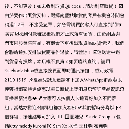
後，不能更改！如未收到取貨QR code，請勿到店取貨！ ☑️
由於要作出調貨安排，選擇南豐點取貨的客戶有機會時間會
稍遲1-2日，不接受急單，如急需購買的客人可直接到門市
購買 ☑️收到付款確認後我們才正式落單留貨，由於網店與
門市同步發售商品，有機會下單後出現貨品缺貨情況，我們
會聯絡通知安排缺貨商品作退款，請體諒！ ☑️運送途中遇
到貨品有損壞，本店概不負責 ⭐️如要聯絡查詢，請用
Facebook inbox或直接按頁面即時通訊按鈕 ，或可致電 
2110 1519  🎉夏娃兒誠意邀請閣下加入WhatsApp群組👍以
便獲得獨家特選優惠💥每日新貨上架消息💥預訂產品資訊💥
直播最新消息❤️ 💕大家可以按個人卡通喜好加入不同群
組，當然亦歡迎4個群組都加入👏🏻 🌸我們暫時分為以下4
個群組，按連結即可加入 👇🏻  1️⃣夏娃兒 -Sanrio Group （包
括Kitty melody Kuromi PC Sam Xo 水怪 玉桂狗 布甸狗 