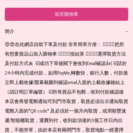
加至購物車
簡介
−
😍😍在此網店自助下單及付款 非常簡單方便： 👉🏻👉🏻把所
有想要貨品山加入購物車 👉🏻👉🏻按結算 👉🏻👉🏻選擇取貨方法
及付款方式🎀  ☑️成功下單後閣下會收到Email確認👍( ☑️請於
24小時內完成付款，如用PayMe,轉數快，銀行入數，付款後
立即上載收據/螢幕截圖到確認email入面的上載收據鏈結上
（請註明訂單編號） ☑️所有貨品不包郵，收到付款確認後
本店會再發電郵通知可到門市取貨，取貨必須出示通知取貨
電郵入面的*QR code* 及必須於一個月內取貨，或用順豐速
遞/智能櫃取貨，運費到付，收到款項後約3個工作日內出
貨，不能夾單，由於本店有兩間門市，取貨地點一經選擇