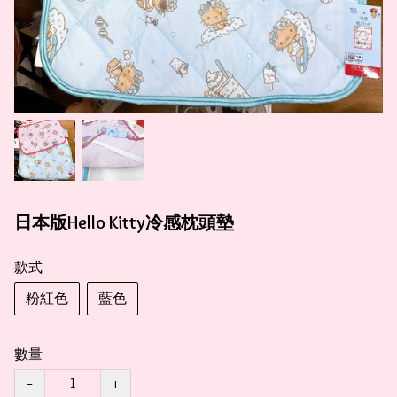
日本版Hello Kitty冷感枕頭墊
款式
粉紅色
藍色
數量
−
+