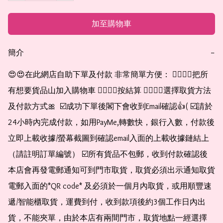
加至購物車
簡介
−
😍😍在此網店自助下單及付款 非常簡單方便： 👉🏻👉🏻把所
有想要貨品山加入購物車 👉🏻👉🏻按結算 👉🏻👉🏻選擇取貨方法
及付款方式🎀  ☑️成功下單後閣下會收到Email確認👍( ☑️請於
24小時內完成付款，如用PayMe,轉數快，銀行入數，付款後
立即上載收據/螢幕截圖到確認email入面的上載收據鏈結上
（請註明訂單編號） ☑️所有貨品不包郵，收到付款確認後
本店會再發電郵通知可到門市取貨，取貨必須出示通知取貨
電郵入面的*QR code* 及必須於一個月內取貨，或用順豐速
遞/智能櫃取貨，運費到付，收到款項後約3個工作日內出
貨，不能夾單，由於本店有兩間門市，取貨地點一經選擇