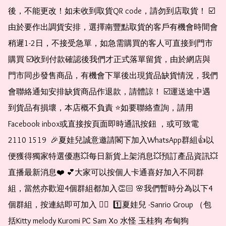
後，不能更改！如未收到取貨QR code，請勿到店取貨！ ☑️
由於要作出調貨安排，選擇南豐點取貨的客戶有機會時間會
稍遲1-2日，不接受急單，如急需購買的客人可直接到門市
購買 ☑️收到付款確認後我們才正式落單留貨，由於網店與
門市同步發售商品，有機會下單後出現貨品缺貨情況，我們
會聯絡通知安排缺貨商品作退款，請體諒！ ☑️運送途中遇
到貨品有損壞，本店概不負責 ⭐️如要聯絡查詢，請用
Facebook inbox或直接按頁面即時通訊按鈕 ，或可致電 
2110 1519  🎉夏娃兒誠意邀請閣下加入WhatsApp群組👍以
便獲得獨家特選優惠💥每日新貨上架消息💥預訂產品資訊💥
直播最新消息❤️ 💕大家可以按個人卡通喜好加入不同群
組，當然亦歡迎4個群組都加入👏🏻 🌸我們暫時分為以下4
個群組，按連結即可加入 👇🏻  1️⃣夏娃兒 -Sanrio Group （包
括Kitty melody Kuromi PC Sam Xo 水怪 玉桂狗 布甸狗 