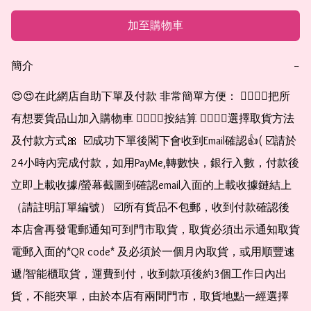
加至購物車
簡介
−
😍😍在此網店自助下單及付款 非常簡單方便： 👉🏻👉🏻把所
有想要貨品山加入購物車 👉🏻👉🏻按結算 👉🏻👉🏻選擇取貨方法
及付款方式🎀  ☑️成功下單後閣下會收到Email確認👍( ☑️請於
24小時內完成付款，如用PayMe,轉數快，銀行入數，付款後
立即上載收據/螢幕截圖到確認email入面的上載收據鏈結上
（請註明訂單編號） ☑️所有貨品不包郵，收到付款確認後
本店會再發電郵通知可到門市取貨，取貨必須出示通知取貨
電郵入面的*QR code* 及必須於一個月內取貨，或用順豐速
遞/智能櫃取貨，運費到付，收到款項後約3個工作日內出
貨，不能夾單，由於本店有兩間門市，取貨地點一經選擇