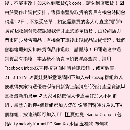
後，不能更改！如未收到取貨QR code，請勿到店取貨！ ☑️
由於要作出調貨安排，選擇南豐點取貨的客戶有機會時間會
稍遲1-2日，不接受急單，如急需購買的客人可直接到門市
購買 ☑️收到付款確認後我們才正式落單留貨，由於網店與
門市同步發售商品，有機會下單後出現貨品缺貨情況，我們
會聯絡通知安排缺貨商品作退款，請體諒！ ☑️運送途中遇
到貨品有損壞，本店概不負責 ⭐️如要聯絡查詢，請用
Facebook inbox或直接按頁面即時通訊按鈕 ，或可致電 
2110 1519  🎉夏娃兒誠意邀請閣下加入WhatsApp群組👍以
便獲得獨家特選優惠💥每日新貨上架消息💥預訂產品資訊💥
直播最新消息❤️ 💕大家可以按個人卡通喜好加入不同群
組，當然亦歡迎4個群組都加入👏🏻 🌸我們暫時分為以下4
個群組，按連結即可加入 👇🏻  1️⃣夏娃兒 -Sanrio Group （包
括Kitty melody Kuromi PC Sam Xo 水怪 玉桂狗 布甸狗 