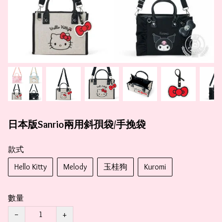
日本版Sanrio兩用斜孭袋/手挽袋
款式
Hello Kitty
Melody
玉桂狗
Kuromi
數量
−
+