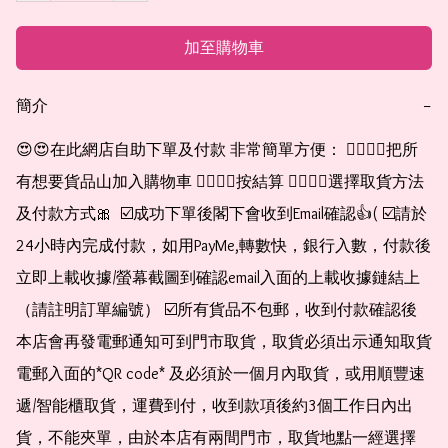
加至購物車
簡介
−
😍😍在此網店自助下單及付款 非常簡單方便： 👉🏻👉🏻把所
有想要貨品山加入購物車 👉🏻👉🏻按結算 👉🏻👉🏻選擇取貨方法
及付款方式🎀  ☑️成功下單後閣下會收到Email確認👍( ☑️請於
24小時內完成付款，如用PayMe,轉數快，銀行入數，付款後
立即上載收據/螢幕截圖到確認email入面的上載收據鏈結上
（請註明訂單編號） ☑️所有貨品不包郵，收到付款確認後
本店會再發電郵通知可到門市取貨，取貨必須出示通知取貨
電郵入面的*QR code* 及必須於一個月內取貨，或用順豐速
遞/智能櫃取貨，運費到付，收到款項後約3個工作日內出
貨，不能夾單，由於本店有兩間門市，取貨地點一經選擇