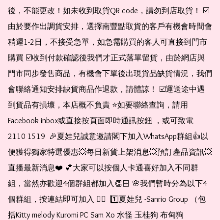
後，不能更改！如未收到取貨QR code，請勿到店取貨！ ☑️
由於要作出調貨安排，選擇南豐點取貨的客戶有機會時間會
稍遲1-2日，不接受急單，如急需購買的客人可直接到門市
購買 ☑️收到付款確認後我們才正式落單留貨，由於網店與
門市同步發售商品，有機會下單後出現貨品缺貨情況，我們
會聯絡通知安排缺貨商品作退款，請體諒！ ☑️運送途中遇
到貨品有損壞，本店概不負責 ⭐️如要聯絡查詢，請用
Facebook inbox或直接按頁面即時通訊按鈕 ，或可致電 
2110 1519  🎉夏娃兒誠意邀請閣下加入WhatsApp群組👍以
便獲得獨家特選優惠💥每日新貨上架消息💥預訂產品資訊💥
直播最新消息❤️ 💕大家可以按個人卡通喜好加入不同群
組，當然亦歡迎4個群組都加入👏🏻 🌸我們暫時分為以下4
個群組，按連結即可加入 👇🏻  1️⃣夏娃兒 -Sanrio Group （包
括Kitty melody Kuromi PC Sam Xo 水怪 玉桂狗 布甸狗 