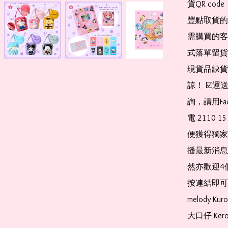
貨QR co
豐點取貨的
需購買的客
式落單留貨
現貨品缺貨
諒！ ☑️
詢，請用Fa
電 2110 
便獲得獨家
播最新消息
然亦歡迎4
按連結即可加入 
melody Ku
大口仔 Kerop