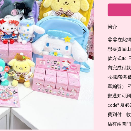
簡介
😍😍在此
想要貨品山加入
款方式🎀  
內完成付款
收據/螢幕
單編號） 
郵通知可到
code*
費到付，收
店有兩間門