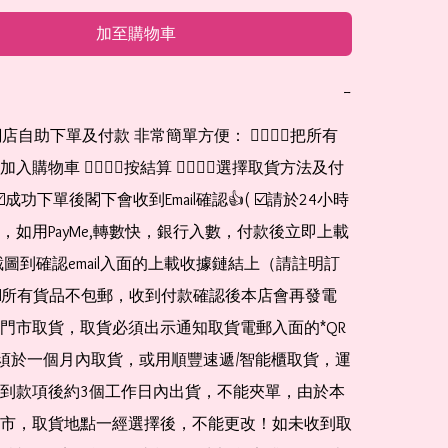
加至購物車
−
網店自助下單及付款 非常簡單方便： 👉🏻👉🏻把所有
購物車 👉🏻👉🏻按結算 👉🏻👉🏻選擇取貨方法及付
☑️成功下單後閣下會收到Email確認👍( ☑️請於24小時
，如用PayMe,轉數快，銀行入數，付款後立即上載
截圖到確認email入面的上載收據鏈結上（請註明訂
☑️所有貨品不包郵，收到付款確認後本店會再發電
門市取貨，取貨必須出示通知取貨電郵入面的*QR 
 及必須於一個月內取貨，或用順豐速遞/智能櫃取貨，運
到款項後約3個工作日內出貨，不能夾單，由於本
市，取貨地點一經選擇後，不能更改！如未收到取