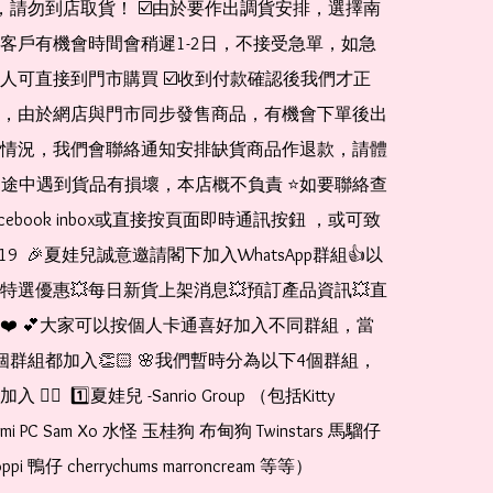
de，請勿到店取貨！ ☑️由於要作出調貨安排，選擇南
客戶有機會時間會稍遲1-2日，不接受急單，如急
人可直接到門市購買 ☑️收到付款確認後我們才正
，由於網店與門市同步發售商品，有機會下單後出
情況，我們會聯絡通知安排缺貨商品作退款，請體
運送途中遇到貨品有損壞，本店概不負責 ⭐️如要聯絡查
cebook inbox或直接按頁面即時通訊按鈕 ，或可致
1519  🎉夏娃兒誠意邀請閣下加入WhatsApp群組👍以
特選優惠💥每日新貨上架消息💥預訂產品資訊💥直
❤️ 💕大家可以按個人卡通喜好加入不同群組，當
個群組都加入👏🏻 🌸我們暫時分為以下4個群組，
🏻  1️⃣夏娃兒 -Sanrio Group （包括Kitty 
romi PC Sam Xo 水怪 玉桂狗 布甸狗 Twinstars 馬騮仔 
pi 鴨仔 cherrychums marroncream 等等）  