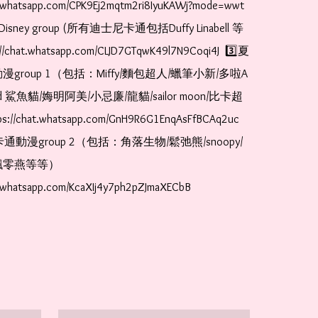
t.whatsapp.com/CPK9Ej2mqtm2ri8IyuKAWj?mode=wwt  
Disney group (所有迪士尼卡通包括Duffy Linabell 等
//chat.whatsapp.com/CLJD7GTqwK49l7N9Coqi4J  3️⃣夏
漫group 1（包括：Miffy/麵包超人/蠟筆小新/多啦A
and 鯊魚貓/娒明阿美/小忌廉/龍貓/sailor moon/比卡超
://chat.whatsapp.com/GnH9R6G1EnqAsFfBCAq2uc  
卡通動漫group 2（包括：角落生物/鬆弛熊/snoopy/
零燕等等）  
t.whatsapp.com/KcaXIj4y7ph2pZJmaXECbB