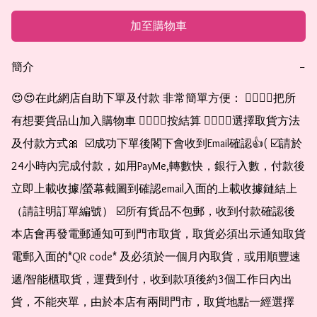
加至購物車
簡介
−
😍😍在此網店自助下單及付款 非常簡單方便： 👉🏻👉🏻把所
有想要貨品山加入購物車 👉🏻👉🏻按結算 👉🏻👉🏻選擇取貨方法
及付款方式🎀  ☑️成功下單後閣下會收到Email確認👍( ☑️請於
24小時內完成付款，如用PayMe,轉數快，銀行入數，付款後
立即上載收據/螢幕截圖到確認email入面的上載收據鏈結上
（請註明訂單編號） ☑️所有貨品不包郵，收到付款確認後
本店會再發電郵通知可到門市取貨，取貨必須出示通知取貨
電郵入面的*QR code* 及必須於一個月內取貨，或用順豐速
遞/智能櫃取貨，運費到付，收到款項後約3個工作日內出
貨，不能夾單，由於本店有兩間門市，取貨地點一經選擇