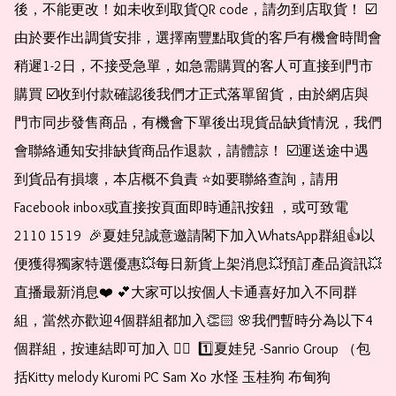
後，不能更改！如未收到取貨QR code，請勿到店取貨！ ☑️
由於要作出調貨安排，選擇南豐點取貨的客戶有機會時間會
稍遲1-2日，不接受急單，如急需購買的客人可直接到門市
購買 ☑️收到付款確認後我們才正式落單留貨，由於網店與
門市同步發售商品，有機會下單後出現貨品缺貨情況，我們
會聯絡通知安排缺貨商品作退款，請體諒！ ☑️運送途中遇
到貨品有損壞，本店概不負責 ⭐️如要聯絡查詢，請用
Facebook inbox或直接按頁面即時通訊按鈕 ，或可致電 
2110 1519  🎉夏娃兒誠意邀請閣下加入WhatsApp群組👍以
便獲得獨家特選優惠💥每日新貨上架消息💥預訂產品資訊💥
直播最新消息❤️ 💕大家可以按個人卡通喜好加入不同群
組，當然亦歡迎4個群組都加入👏🏻 🌸我們暫時分為以下4
個群組，按連結即可加入 👇🏻  1️⃣夏娃兒 -Sanrio Group （包
括Kitty melody Kuromi PC Sam Xo 水怪 玉桂狗 布甸狗 