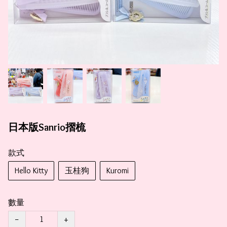
日本版Sanrio摺梳
款式
Hello Kitty
玉桂狗
Kuromi
數量
−
+