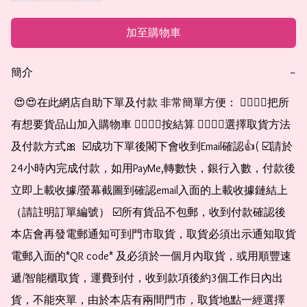
加至購物車
簡介
−
 😍😍在此網店自助下單及付款 非常簡單方便： 👉🏻👉🏻把所
有想要貨品山加入購物車 👉🏻👉🏻按結算 👉🏻👉🏻選擇取貨方法
及付款方式🎀  ☑️成功下單後閣下會收到Email確認👍( ☑️請於
24小時內完成付款，如用PayMe,轉數快，銀行入數，付款後
立即上載收據/螢幕截圖到確認email入面的上載收據鏈結上
（請註明訂單編號） ☑️所有貨品不包郵，收到付款確認後
本店會再發電郵通知可到門市取貨，取貨必須出示通知取貨
電郵入面的*QR code* 及必須於一個月內取貨，或用順豐速
遞/智能櫃取貨，運費到付，收到款項後約3個工作日內出
貨，不能夾單，由於本店有兩間門市，取貨地點一經選擇