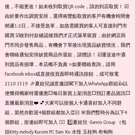
後，不能更改！如未收到取貨QR code，請勿到店取貨！ ☑️
由於要作出調貨安排，選擇南豐點取貨的客戶有機會時間會
稍遲1-2日，不接受急單，如急需購買的客人可直接到門市
購買 ☑️收到付款確認後我們才正式落單留貨，由於網店與
門市同步發售商品，有機會下單後出現貨品缺貨情況，我們
會聯絡通知安排缺貨商品作退款，請體諒！ ☑️運送途中遇
到貨品有損壞，本店概不負責 ⭐️如要聯絡查詢，請用
Facebook inbox或直接按頁面即時通訊按鈕 ，或可致電 
2110 1519  🎉夏娃兒誠意邀請閣下加入WhatsApp群組👍以
便獲得獨家特選優惠💥每日新貨上架消息💥預訂產品資訊💥
直播最新消息❤️ 💕大家可以按個人卡通喜好加入不同群
組，當然亦歡迎4個群組都加入👏🏻 🌸我們暫時分為以下4
個群組，按連結即可加入 👇🏻  1️⃣夏娃兒 -Sanrio Group （包
括Kitty melody Kuromi PC Sam Xo 水怪 玉桂狗 布甸狗 