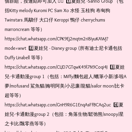
個群組，按連結即可加入 👇🏻  1️⃣夏娃兒 -Sanrio Group （包
括Kitty melody Kuromi PC Sam Xo 水怪 玉桂狗 布甸狗 
Twinstars 馬騮仔 大口仔 Keroppi 鴨仔 cherrychums 
marroncream 等等）  
https://chat.whatsapp.com/CPK9Ej2mqtm2ri8IyuKAWj?
mode=wwt  2️⃣夏娃兒 - Disney group (所有迪士尼卡通包括
Duffy Linabell 等等）  
https://chat.whatsapp.com/CLJD7GTqwK49l7N9Coqi4J  3️⃣夏娃
兒-卡通動漫group 1（包括：Miffy/麵包超人/蠟筆小新/多啦A
夢/mofusand 鯊魚貓/娒明阿美/小忌廉/龍貓/sailor moon/比卡
超等等）  
https://chat.whatsapp.com/GnH9R6G1EnqAsFfBCAq2uc  4️⃣夏
娃兒-卡通動漫group 2（包括：角落生物/鬆弛熊/snoopy/星
之卡比/飄零燕等等）  