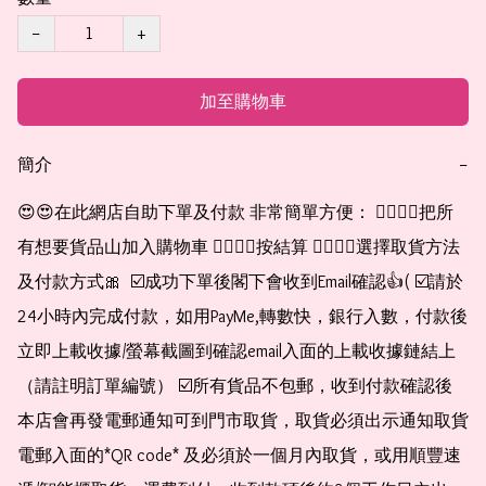
−
+
加至購物車
簡介
−
😍😍在此網店自助下單及付款 非常簡單方便： 👉🏻👉🏻把所
有想要貨品山加入購物車 👉🏻👉🏻按結算 👉🏻👉🏻選擇取貨方法
及付款方式🎀  ☑️成功下單後閣下會收到Email確認👍( ☑️請於
24小時內完成付款，如用PayMe,轉數快，銀行入數，付款後
立即上載收據/螢幕截圖到確認email入面的上載收據鏈結上
（請註明訂單編號） ☑️所有貨品不包郵，收到付款確認後
本店會再發電郵通知可到門市取貨，取貨必須出示通知取貨
電郵入面的*QR code* 及必須於一個月內取貨，或用順豐速