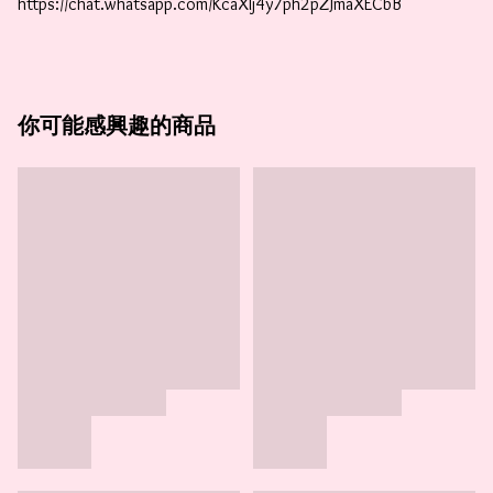
https://chat.whatsapp.com/KcaXIj4y7ph2pZJmaXECbB
你可能感興趣的商品