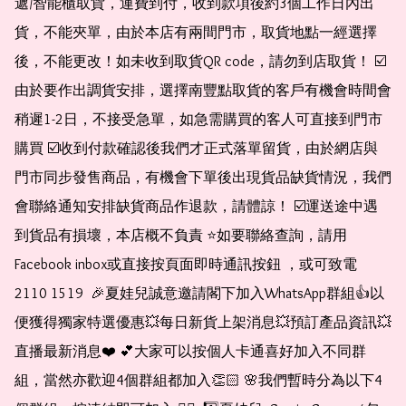
遞/智能櫃取貨，運費到付，收到款項後約3個工作日內出
貨，不能夾單，由於本店有兩間門市，取貨地點一經選擇
後，不能更改！如未收到取貨QR code，請勿到店取貨！ ☑️
由於要作出調貨安排，選擇南豐點取貨的客戶有機會時間會
稍遲1-2日，不接受急單，如急需購買的客人可直接到門市
購買 ☑️收到付款確認後我們才正式落單留貨，由於網店與
門市同步發售商品，有機會下單後出現貨品缺貨情況，我們
會聯絡通知安排缺貨商品作退款，請體諒！ ☑️運送途中遇
到貨品有損壞，本店概不負責 ⭐️如要聯絡查詢，請用
Facebook inbox或直接按頁面即時通訊按鈕 ，或可致電 
2110 1519  🎉夏娃兒誠意邀請閣下加入WhatsApp群組👍以
便獲得獨家特選優惠💥每日新貨上架消息💥預訂產品資訊💥
直播最新消息❤️ 💕大家可以按個人卡通喜好加入不同群
組，當然亦歡迎4個群組都加入👏🏻 🌸我們暫時分為以下4