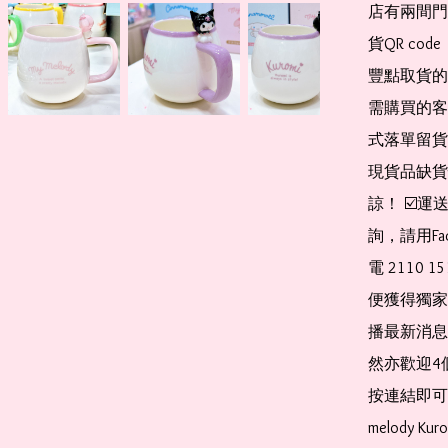
店有兩間門
貨QR co
豐點取貨的
需購買的客
式落單留貨
現貨品缺貨
諒！ ☑️
詢，請用Fa
電 2110 
便獲得獨家
播最新消息
然亦歡迎4
按連結即可加入 
melody Ku