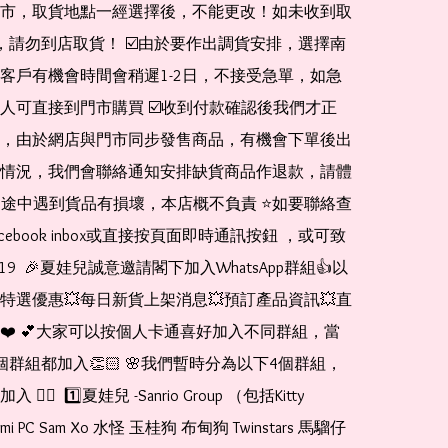
市，取貨地點一經選擇後，不能更改！如未收到取
de，請勿到店取貨！ ☑️由於要作出調貨安排，選擇南
客戶有機會時間會稍遲1-2日，不接受急單，如急
人可直接到門市購買 ☑️收到付款確認後我們才正
，由於網店與門市同步發售商品，有機會下單後出
情況，我們會聯絡通知安排缺貨商品作退款，請體
運送途中遇到貨品有損壞，本店概不負責 ⭐️如要聯絡查
cebook inbox或直接按頁面即時通訊按鈕 ，或可致
1519  🎉夏娃兒誠意邀請閣下加入WhatsApp群組👍以
特選優惠💥每日新貨上架消息💥預訂產品資訊💥直
❤️ 💕大家可以按個人卡通喜好加入不同群組，當
個群組都加入👏🏻 🌸我們暫時分為以下4個群組，
🏻  1️⃣夏娃兒 -Sanrio Group （包括Kitty 
romi PC Sam Xo 水怪 玉桂狗 布甸狗 Twinstars 馬騮仔 