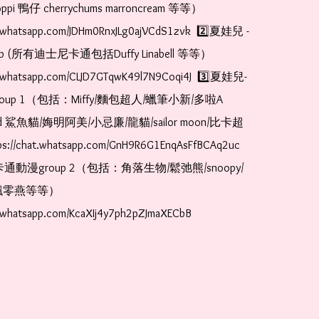
pi 鴨仔 cherrychums marroncream 等等）  
at.whatsapp.com/JDHm0RnxJLg0ajVCdS1zvk  2️⃣夏娃兒 - 
oup (所有迪士尼卡通包括Duffy Linabell 等等）  
at.whatsapp.com/CLJD7GTqwK49l7N9Coqi4J  3️⃣夏娃兒-
oup 1（包括：Miffy/麵包超人/蠟筆小新/多啦A
and 鯊魚貓/娒明阿美/小忌廉/龍貓/sailor moon/比卡超
://chat.whatsapp.com/GnH9R6G1EnqAsFfBCAq2uc  
卡通動漫group 2（包括：角落生物/鬆弛熊/snoopy/
零燕等等）  
t.whatsapp.com/KcaXIj4y7ph2pZJmaXECbB    