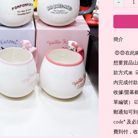
−
簡介
 😍😍在此網店自助下單及付款 非常簡單方便： 👉🏻👉🏻把所有
想要貨品山加入
款方式🎀  
內完成付款
收據/螢幕
單編號） 
郵通知可到
code*
費到付，收