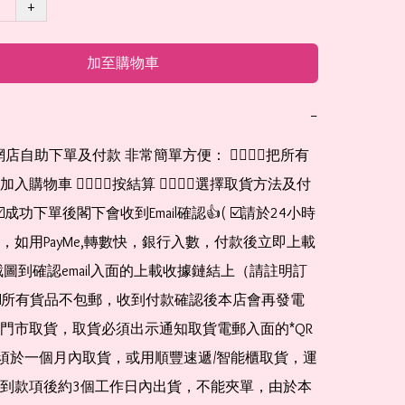
+
加至購物車
−
購物車 👉🏻👉🏻按結算 👉🏻👉🏻選擇取貨方法及付
☑️成功下單後閣下會收到Email確認👍( ☑️請於24小時
，如用PayMe,轉數快，銀行入數，付款後立即上載
截圖到確認email入面的上載收據鏈結上（請註明訂
☑️所有貨品不包郵，收到付款確認後本店會再發電
門市取貨，取貨必須出示通知取貨電郵入面的*QR 
 及必須於一個月內取貨，或用順豐速遞/智能櫃取貨，運
到款項後約3個工作日內出貨，不能夾單，由於本