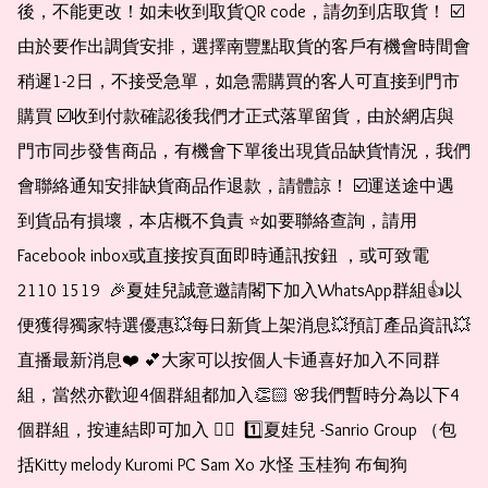
後，不能更改！如未收到取貨QR code，請勿到店取貨！ ☑️
由於要作出調貨安排，選擇南豐點取貨的客戶有機會時間會
稍遲1-2日，不接受急單，如急需購買的客人可直接到門市
購買 ☑️收到付款確認後我們才正式落單留貨，由於網店與
門市同步發售商品，有機會下單後出現貨品缺貨情況，我們
會聯絡通知安排缺貨商品作退款，請體諒！ ☑️運送途中遇
到貨品有損壞，本店概不負責 ⭐️如要聯絡查詢，請用
Facebook inbox或直接按頁面即時通訊按鈕 ，或可致電 
2110 1519  🎉夏娃兒誠意邀請閣下加入WhatsApp群組👍以
便獲得獨家特選優惠💥每日新貨上架消息💥預訂產品資訊💥
直播最新消息❤️ 💕大家可以按個人卡通喜好加入不同群
組，當然亦歡迎4個群組都加入👏🏻 🌸我們暫時分為以下4
個群組，按連結即可加入 👇🏻  1️⃣夏娃兒 -Sanrio Group （包
括Kitty melody Kuromi PC Sam Xo 水怪 玉桂狗 布甸狗 