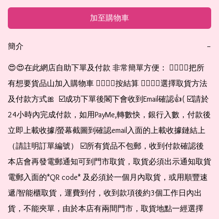
加至購物車
簡介
−
😍😍在此網店自助下單及付款 非常簡單方便： 👉🏻👉🏻把所
有想要貨品山加入購物車 👉🏻👉🏻按結算 👉🏻👉🏻選擇取貨方法
及付款方式🎀  ☑️成功下單後閣下會收到Email確認👍( ☑️請於
24小時內完成付款，如用PayMe,轉數快，銀行入數，付款後
立即上載收據/螢幕截圖到確認email入面的上載收據鏈結上
（請註明訂單編號） ☑️所有貨品不包郵，收到付款確認後
本店會再發電郵通知可到門市取貨，取貨必須出示通知取貨
電郵入面的*QR code* 及必須於一個月內取貨，或用順豐速
遞/智能櫃取貨，運費到付，收到款項後約3個工作日內出
貨，不能夾單，由於本店有兩間門市，取貨地點一經選擇