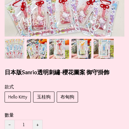
日本版Sanrio透明刺繡-櫻花圖案 御守掛飾
款式
Hello Kitty
玉桂狗
布甸狗
數量
−
+