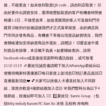
後，不能更改！如未收到取貨QR code，請勿到店取貨！ ☑️
由於要作出調貨安排，選擇南豐點取貨的客戶有機會時間會
稍遲1-2日，不接受急單，如急需購買的客人可直接到門市
購買 ☑️收到付款確認後我們才正式落單留貨，由於網店與
門市同步發售商品，有機會下單後出現貨品缺貨情況，我們
會聯絡通知安排缺貨商品作退款，請體諒！ ☑️運送途中遇
到貨品有損壞，本店概不負責 ⭐️如要聯絡查詢，請用
Facebook inbox或直接按頁面即時通訊按鈕 ，或可致電 
2110 1519  🎉夏娃兒誠意邀請閣下加入WhatsApp群組👍以
便獲得獨家特選優惠💥每日新貨上架消息💥預訂產品資訊💥
直播最新消息❤️ 💕大家可以按個人卡通喜好加入不同群
組，當然亦歡迎4個群組都加入👏🏻 🌸我們暫時分為以下4
個群組，按連結即可加入 👇🏻  1️⃣夏娃兒 -Sanrio Group （包
括Kitty melody Kuromi PC Sam Xo 水怪 玉桂狗 布甸狗 