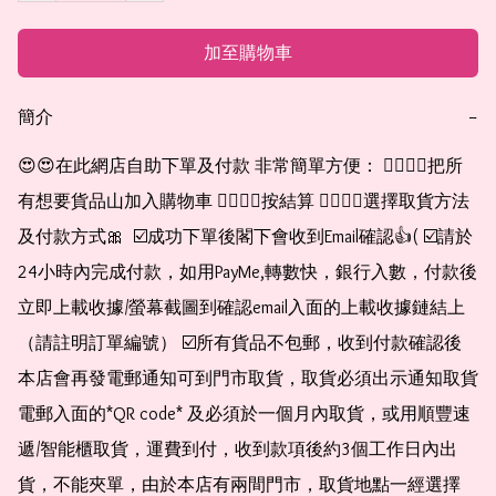
加至購物車
簡介
−
😍😍在此網店自助下單及付款 非常簡單方便： 👉🏻👉🏻把所
有想要貨品山加入購物車 👉🏻👉🏻按結算 👉🏻👉🏻選擇取貨方法
及付款方式🎀  ☑️成功下單後閣下會收到Email確認👍( ☑️請於
24小時內完成付款，如用PayMe,轉數快，銀行入數，付款後
立即上載收據/螢幕截圖到確認email入面的上載收據鏈結上
（請註明訂單編號） ☑️所有貨品不包郵，收到付款確認後
本店會再發電郵通知可到門市取貨，取貨必須出示通知取貨
電郵入面的*QR code* 及必須於一個月內取貨，或用順豐速
遞/智能櫃取貨，運費到付，收到款項後約3個工作日內出
貨，不能夾單，由於本店有兩間門市，取貨地點一經選擇