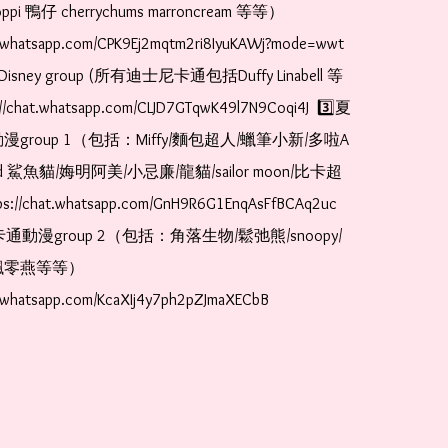
pi 鴨仔 cherrychums marroncream 等等）  
t.whatsapp.com/CPK9Ej2mqtm2ri8IyuKAWj?mode=wwt  
Disney group (所有迪士尼卡通包括Duffy Linabell 等
//chat.whatsapp.com/CLJD7GTqwK49l7N9Coqi4J  3️⃣夏
漫group 1（包括：Miffy/麵包超人/蠟筆小新/多啦A
and 鯊魚貓/娒明阿美/小忌廉/龍貓/sailor moon/比卡超
://chat.whatsapp.com/GnH9R6G1EnqAsFfBCAq2uc  
卡通動漫group 2（包括：角落生物/鬆弛熊/snoopy/
零燕等等）  
t.whatsapp.com/KcaXIj4y7ph2pZJmaXECbB