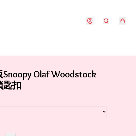
noopy Olaf Woodstock
鎖匙扣