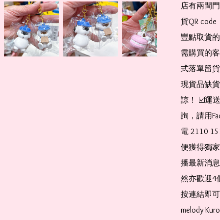
店有兩間門
貨QR co
豐點取貨的
需購買的客
式落單留貨
現貨品缺貨
諒！ ☑️
詢，請用Fa
電 2110 
便獲得獨家
播最新消息
然亦歡迎4
按連結即可加入 
melody Ku