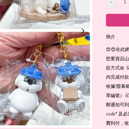
−
簡介
😍😍在此
想要貨品山加入
款方式🎀  
內完成付款
收據/螢幕
單編號） 
郵通知可到
code*
費到付，收