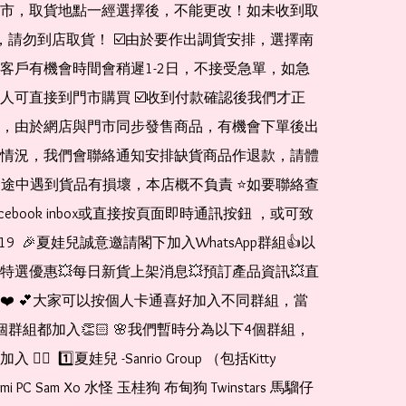
市，取貨地點一經選擇後，不能更改！如未收到取
de，請勿到店取貨！ ☑️由於要作出調貨安排，選擇南
客戶有機會時間會稍遲1-2日，不接受急單，如急
人可直接到門市購買 ☑️收到付款確認後我們才正
，由於網店與門市同步發售商品，有機會下單後出
情況，我們會聯絡通知安排缺貨商品作退款，請體
運送途中遇到貨品有損壞，本店概不負責 ⭐️如要聯絡查
cebook inbox或直接按頁面即時通訊按鈕 ，或可致
1519  🎉夏娃兒誠意邀請閣下加入WhatsApp群組👍以
特選優惠💥每日新貨上架消息💥預訂產品資訊💥直
❤️ 💕大家可以按個人卡通喜好加入不同群組，當
個群組都加入👏🏻 🌸我們暫時分為以下4個群組，
🏻  1️⃣夏娃兒 -Sanrio Group （包括Kitty 
romi PC Sam Xo 水怪 玉桂狗 布甸狗 Twinstars 馬騮仔 