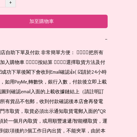
+
加至購物車
−
網店自助下單及付款 非常簡單方便： 👉🏻👉🏻把所有
購物車 👉🏻👉🏻按結算 👉🏻👉🏻選擇取貨方法及付
☑️成功下單後閣下會收到Email確認👍( ☑️請於24小時
，如用PayMe,轉數快，銀行入數，付款後立即上載
截圖到確認email入面的上載收據鏈結上（請註明訂
☑️所有貨品不包郵，收到付款確認後本店會再發電
門市取貨，取貨必須出示通知取貨電郵入面的*QR 
 及必須於一個月內取貨，或用順豐速遞/智能櫃取貨，運
到款項後約3個工作日內出貨，不能夾單，由於本