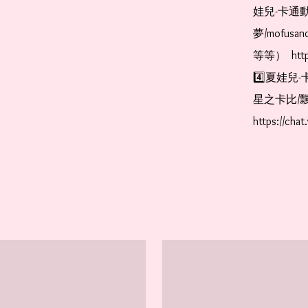
娃兒-卡通動
夢/mofus
等等）  https
4️⃣夏娃兒-
星之卡比/飄
https://cha