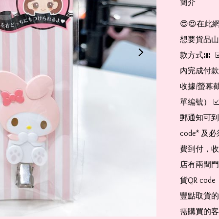
簡介
😍😍在此
想要貨品山加入
款方式🎀  
內完成付款
收據/螢幕
單編號） 
郵通知可到
code*
費到付，收
店有兩間門
貨QR co
豐點取貨的
需購買的客