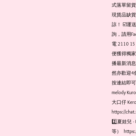
式落單留貨
現貨品缺貨
諒！ ☑️
詢，請用Fa
電 2110 
便獲得獨家
播最新消息
然亦歡迎4
按連結即可加入 
melody Ku
大口仔 Kerop
https://cha
2️⃣夏娃兒 - 
等）  https: