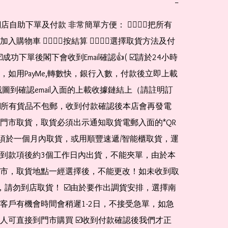
−
網店自助下單及付款 非常簡單方便： 👉🏻👉🏻把所有
購物車 👉🏻👉🏻按結算 👉🏻👉🏻選擇取貨方法及付
☑️成功下單後閣下會收到Email確認👍( ☑️請於24小時
，如用PayMe,轉數快，銀行入數，付款後立即上載
截圖到確認email入面的上載收據鏈結上（請註明訂
☑️所有貨品不包郵，收到付款確認後本店會再發電
門市取貨，取貨必須出示通知取貨電郵入面的*QR 
 及必須於一個月內取貨，或用順豐速遞/智能櫃取貨，運
到款項後約3個工作日內出貨，不能夾單，由於本
市，取貨地點一經選擇後，不能更改！如未收到取
de，請勿到店取貨！ ☑️由於要作出調貨安排，選擇南
客戶有機會時間會稍遲1-2日，不接受急單，如急
人可直接到門市購買 ☑️收到付款確認後我們才正