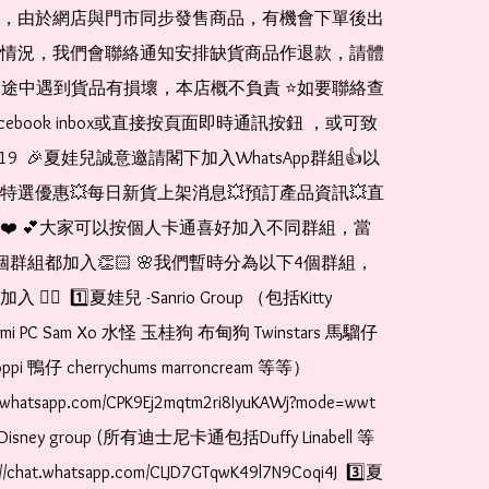
，由於網店與門市同步發售商品，有機會下單後出
情況，我們會聯絡通知安排缺貨商品作退款，請體
運送途中遇到貨品有損壞，本店概不負責 ⭐️如要聯絡查
cebook inbox或直接按頁面即時通訊按鈕 ，或可致
1519  🎉夏娃兒誠意邀請閣下加入WhatsApp群組👍以
特選優惠💥每日新貨上架消息💥預訂產品資訊💥直
❤️ 💕大家可以按個人卡通喜好加入不同群組，當
個群組都加入👏🏻 🌸我們暫時分為以下4個群組，
🏻  1️⃣夏娃兒 -Sanrio Group （包括Kitty 
romi PC Sam Xo 水怪 玉桂狗 布甸狗 Twinstars 馬騮仔 
pi 鴨仔 cherrychums marroncream 等等）  
t.whatsapp.com/CPK9Ej2mqtm2ri8IyuKAWj?mode=wwt  
Disney group (所有迪士尼卡通包括Duffy Linabell 等
//chat.whatsapp.com/CLJD7GTqwK49l7N9Coqi4J  3️⃣夏