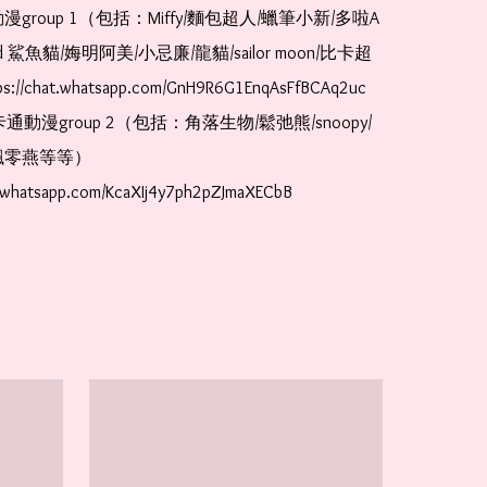
漫group 1（包括：Miffy/麵包超人/蠟筆小新/多啦A
and 鯊魚貓/娒明阿美/小忌廉/龍貓/sailor moon/比卡超
://chat.whatsapp.com/GnH9R6G1EnqAsFfBCAq2uc  
卡通動漫group 2（包括：角落生物/鬆弛熊/snoopy/
零燕等等）  
t.whatsapp.com/KcaXIj4y7ph2pZJmaXECbB