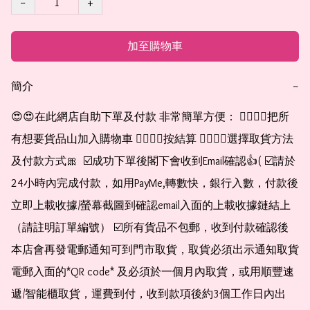
−
+
加至購物車
簡介
−
😍😍在此網店自助下單及付款 非常簡單方便： 👉🏻👉🏻把所
有想要貨品山加入購物車 👉🏻👉🏻按結算 👉🏻👉🏻選擇取貨方法
及付款方式🎀  ☑️成功下單後閣下會收到Email確認👍( ☑️請於
24小時內完成付款，如用PayMe,轉數快，銀行入數，付款後
立即上載收據/螢幕截圖到確認email入面的上載收據鏈結上
（請註明訂單編號） ☑️所有貨品不包郵，收到付款確認後
本店會再發電郵通知可到門市取貨，取貨必須出示通知取貨
電郵入面的*QR code* 及必須於一個月內取貨，或用順豐速
遞/智能櫃取貨，運費到付，收到款項後約3個工作日內出