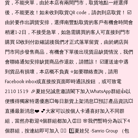
貨，不能夾單，由於本店有兩間門市，取貨地點一經選擇
後，不能更改！如未收到取貨QR code，請勿到店取貨！ ☑️
由於要作出調貨安排，選擇南豐點取貨的客戶有機會時間會
稍遲1-2日，不接受急單，如急需購買的客人可直接到門市
購買 ☑️收到付款確認後我們才正式落單留貨，由於網店與
門市同步發售商品，有機會下單後出現貨品缺貨情況，我們
會聯絡通知安排缺貨商品作退款，請體諒！ ☑️運送途中遇
到貨品有損壞，本店概不負責 ⭐️如要聯絡查詢，請用
Facebook inbox或直接按頁面即時通訊按鈕 ，或可致電 
2110 1519  🎉夏娃兒誠意邀請閣下加入WhatsApp群組👍以
便獲得獨家特選優惠💥每日新貨上架消息💥預訂產品資訊💥
直播最新消息❤️ 💕大家可以按個人卡通喜好加入不同群
組，當然亦歡迎4個群組都加入👏🏻 🌸我們暫時分為以下4
個群組，按連結即可加入 👇🏻  1️⃣夏娃兒 -Sanrio Group （包