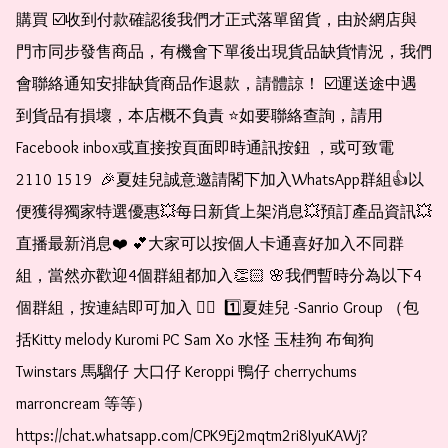
購買 ☑️收到付款確認後我們才正式落單留貨，由於網店與
門市同步發售商品，有機會下單後出現貨品缺貨情況，我們
會聯絡通知安排缺貨商品作退款，請體諒！ ☑️運送途中遇
到貨品有損壞，本店概不負責 ⭐️如要聯絡查詢，請用
Facebook inbox或直接按頁面即時通訊按鈕 ，或可致電 
2110 1519  🎉夏娃兒誠意邀請閣下加入WhatsApp群組👍以
便獲得獨家特選優惠💥每日新貨上架消息💥預訂產品資訊💥
直播最新消息❤️ 💕大家可以按個人卡通喜好加入不同群
組，當然亦歡迎4個群組都加入👏🏻 🌸我們暫時分為以下4
個群組，按連結即可加入 👇🏻  1️⃣夏娃兒 -Sanrio Group （包
括Kitty melody Kuromi PC Sam Xo 水怪 玉桂狗 布甸狗 
Twinstars 馬騮仔 大口仔 Keroppi 鴨仔 cherrychums 
marroncream 等等）  
https://chat.whatsapp.com/CPK9Ej2mqtm2ri8IyuKAWj?