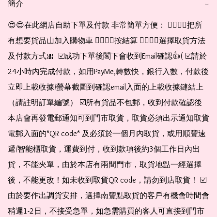
簡介
−
😍😍在此網店自助下單及付款 非常簡單方便： 👉🏻👉🏻把所
有想要貨品山加入購物車 👉🏻👉🏻按結算 👉🏻👉🏻選擇取貨方法
及付款方式🎀  ☑️成功下單後閣下會收到Email確認👍( ☑️請於
24小時內完成付款，如用PayMe,轉數快，銀行入數，付款後
立即上載收據/螢幕截圖到確認email入面的上載收據鏈結上
（請註明訂單編號） ☑️所有貨品不包郵，收到付款確認後
本店會再發電郵通知可到門市取貨，取貨必須出示通知取貨
電郵入面的*QR code* 及必須於一個月內取貨，或用順豐速
遞/智能櫃取貨，運費到付，收到款項後約3個工作日內出
貨，不能夾單，由於本店有兩間門市，取貨地點一經選擇
後，不能更改！如未收到取貨QR code，請勿到店取貨！ ☑️
由於要作出調貨安排，選擇南豐點取貨的客戶有機會時間會
稍遲1-2日，不接受急單，如急需購買的客人可直接到門市