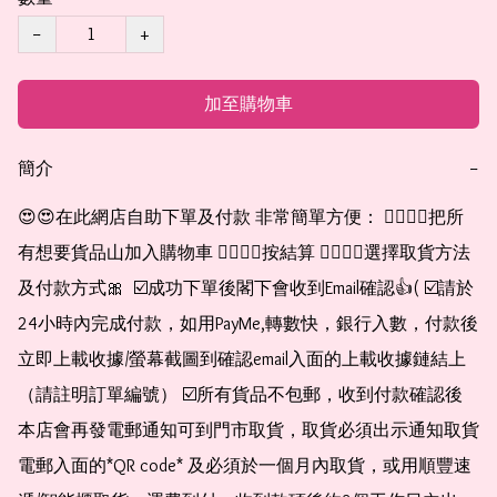
−
+
加至購物車
簡介
−
😍😍在此網店自助下單及付款 非常簡單方便： 👉🏻👉🏻把所
有想要貨品山加入購物車 👉🏻👉🏻按結算 👉🏻👉🏻選擇取貨方法
及付款方式🎀  ☑️成功下單後閣下會收到Email確認👍( ☑️請於
24小時內完成付款，如用PayMe,轉數快，銀行入數，付款後
立即上載收據/螢幕截圖到確認email入面的上載收據鏈結上
（請註明訂單編號） ☑️所有貨品不包郵，收到付款確認後
本店會再發電郵通知可到門市取貨，取貨必須出示通知取貨
電郵入面的*QR code* 及必須於一個月內取貨，或用順豐速