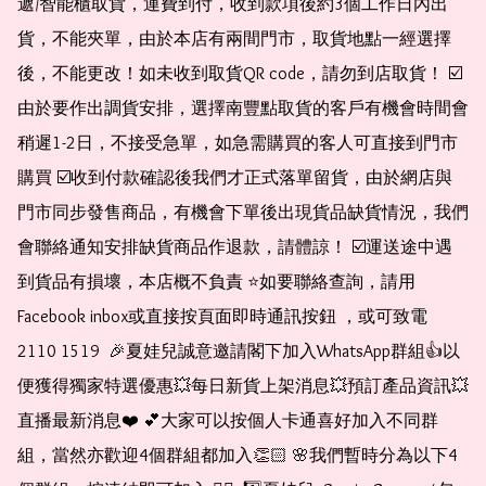
遞/智能櫃取貨，運費到付，收到款項後約3個工作日內出
貨，不能夾單，由於本店有兩間門市，取貨地點一經選擇
後，不能更改！如未收到取貨QR code，請勿到店取貨！ ☑️
由於要作出調貨安排，選擇南豐點取貨的客戶有機會時間會
稍遲1-2日，不接受急單，如急需購買的客人可直接到門市
購買 ☑️收到付款確認後我們才正式落單留貨，由於網店與
門市同步發售商品，有機會下單後出現貨品缺貨情況，我們
會聯絡通知安排缺貨商品作退款，請體諒！ ☑️運送途中遇
到貨品有損壞，本店概不負責 ⭐️如要聯絡查詢，請用
Facebook inbox或直接按頁面即時通訊按鈕 ，或可致電 
2110 1519  🎉夏娃兒誠意邀請閣下加入WhatsApp群組👍以
便獲得獨家特選優惠💥每日新貨上架消息💥預訂產品資訊💥
直播最新消息❤️ 💕大家可以按個人卡通喜好加入不同群
組，當然亦歡迎4個群組都加入👏🏻 🌸我們暫時分為以下4