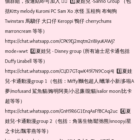
個群組，按連結即可加入 👇🏻  1️⃣夏娃兒 -Sanrio Group （包
括Kitty melody Kuromi PC Sam Xo 水怪 玉桂狗 布甸狗 
Twinstars 馬騮仔 大口仔 Keroppi 鴨仔 cherrychums 
marroncream 等等）  
https://chat.whatsapp.com/CPK9Ej2mqtm2ri8IyuKAWj?
mode=wwt  2️⃣夏娃兒 - Disney group (所有迪士尼卡通包括
Duffy Linabell 等等）  
https://chat.whatsapp.com/CLJD7GTqwK49l7N9Coqi4J  3️⃣夏娃
兒-卡通動漫group 1（包括：Miffy/麵包超人/蠟筆小新/多啦A
夢/mofusand 鯊魚貓/娒明阿美/小忌廉/龍貓/sailor moon/比卡
超等等）  
https://chat.whatsapp.com/GnH9R6G1EnqAsFfBCAq2uc  4️⃣夏
娃兒-卡通動漫group 2（包括：角落生物/鬆弛熊/snoopy/星
之卡比/飄零燕等等）  