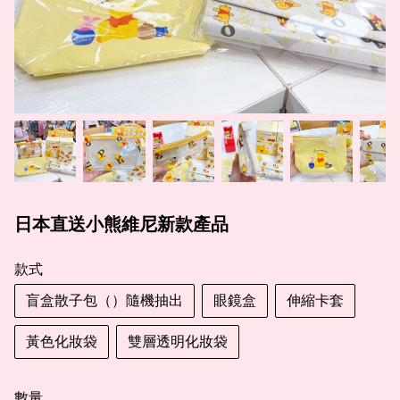
日本直送小熊維尼新款產品
款式
盲盒散子包（）隨機抽出
眼鏡盒
伸縮卡套
黃色化妝袋
雙層透明化妝袋
數量