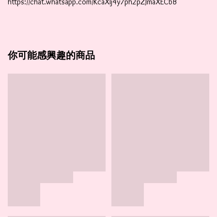
https://chat.whatsapp.com/KcaXIj4y7ph2pZJmaXECbB
你可能感興趣的商品