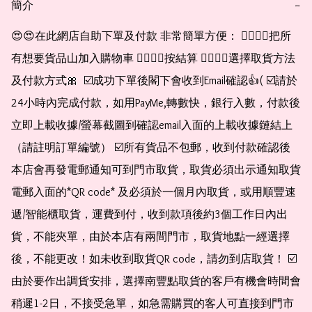
簡介
−
😍😍在此網店自助下單及付款 非常簡單方便： 👉🏻👉🏻把所
有想要貨品山加入購物車 👉🏻👉🏻按結算 👉🏻👉🏻選擇取貨方法
及付款方式🎀  ☑️成功下單後閣下會收到Email確認👍( ☑️請於
24小時內完成付款，如用PayMe,轉數快，銀行入數，付款後
立即上載收據/螢幕截圖到確認email入面的上載收據鏈結上
（請註明訂單編號） ☑️所有貨品不包郵，收到付款確認後
本店會再發電郵通知可到門市取貨，取貨必須出示通知取貨
電郵入面的*QR code* 及必須於一個月內取貨，或用順豐速
遞/智能櫃取貨，運費到付，收到款項後約3個工作日內出
貨，不能夾單，由於本店有兩間門市，取貨地點一經選擇
後，不能更改！如未收到取貨QR code，請勿到店取貨！ ☑️
由於要作出調貨安排，選擇南豐點取貨的客戶有機會時間會
稍遲1-2日，不接受急單，如急需購買的客人可直接到門市