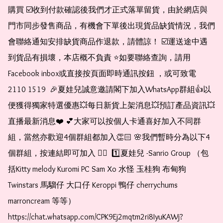
購買 ☑️收到付款確認後我們才正式落單留貨，由於網店與
門市同步發售商品，有機會下單後出現貨品缺貨情況，我們
會聯絡通知安排缺貨商品作退款，請體諒！ ☑️運送途中遇
到貨品有損壞，本店概不負責 ⭐️如要聯絡查詢，請用
Facebook inbox或直接按頁面即時通訊按鈕 ，或可致電 
2110 1519  🎉夏娃兒誠意邀請閣下加入WhatsApp群組👍以
便獲得獨家特選優惠💥每日新貨上架消息💥預訂產品資訊💥
直播最新消息❤️ 💕大家可以按個人卡通喜好加入不同群
組，當然亦歡迎4個群組都加入👏🏻 🌸我們暫時分為以下4
個群組，按連結即可加入 👇🏻  1️⃣夏娃兒 -Sanrio Group （包
括Kitty melody Kuromi PC Sam Xo 水怪 玉桂狗 布甸狗 
Twinstars 馬騮仔 大口仔 Keroppi 鴨仔 cherrychums 
marroncream 等等）  
https://chat.whatsapp.com/CPK9Ej2mqtm2ri8IyuKAWj?