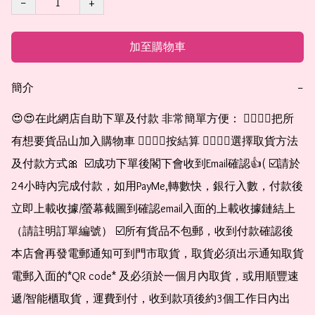
−
+
加至購物車
簡介
−
😍😍在此網店自助下單及付款 非常簡單方便： 👉🏻👉🏻把所
有想要貨品山加入購物車 👉🏻👉🏻按結算 👉🏻👉🏻選擇取貨方法
及付款方式🎀  ☑️成功下單後閣下會收到Email確認👍( ☑️請於
24小時內完成付款，如用PayMe,轉數快，銀行入數，付款後
立即上載收據/螢幕截圖到確認email入面的上載收據鏈結上
（請註明訂單編號） ☑️所有貨品不包郵，收到付款確認後
本店會再發電郵通知可到門市取貨，取貨必須出示通知取貨
電郵入面的*QR code* 及必須於一個月內取貨，或用順豐速
遞/智能櫃取貨，運費到付，收到款項後約3個工作日內出