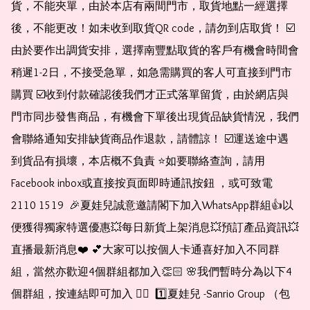
貨，不能夾單，由於本店有兩間門市，取貨地點一經選擇
後，不能更改！如未收到取貨QR code，請勿到店取貨！ ☑️
由於要作出調貨安排，選擇南豐點取貨的客戶有機會時間會
稍遲1-2日，不接受急單，如急需購買的客人可直接到門市
購買 ☑️收到付款確認後我們才正式落單留貨，由於網店與
門市同步發售商品，有機會下單後出現貨品缺貨情況，我們
會聯絡通知安排缺貨商品作退款，請體諒！ ☑️運送途中遇
到貨品有損壞，本店概不負責 ⭐️如要聯絡查詢，請用
Facebook inbox或直接按頁面即時通訊按鈕 ，或可致電 
2110 1519  🎉夏娃兒誠意邀請閣下加入WhatsApp群組👍以
便獲得獨家特選優惠💥每日新貨上架消息💥預訂產品資訊💥
直播最新消息❤️ 💕大家可以按個人卡通喜好加入不同群
組，當然亦歡迎4個群組都加入👏🏻 🌸我們暫時分為以下4
個群組，按連結即可加入 👇🏻  1️⃣夏娃兒 -Sanrio Group （包