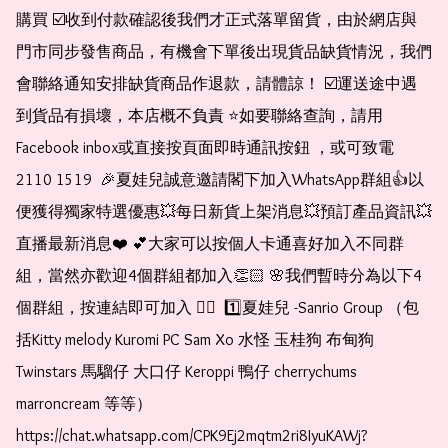
購買 ☑️收到付款確認後我們才正式落單留貨，由於網店與
門市同步發售商品，有機會下單後出現貨品缺貨情況，我們
會聯絡通知安排缺貨商品作退款，請體諒！ ☑️運送途中遇
到貨品有損壞，本店概不負責 ⭐️如要聯絡查詢，請用
Facebook inbox或直接按頁面即時通訊按鈕 ，或可致電 
2110 1519  🎉夏娃兒誠意邀請閣下加入WhatsApp群組👍以
便獲得獨家特選優惠💥每日新貨上架消息💥預訂產品資訊💥
直播最新消息❤️ 💕大家可以按個人卡通喜好加入不同群
組，當然亦歡迎4個群組都加入👏🏻 🌸我們暫時分為以下4
個群組，按連結即可加入 👇🏻  1️⃣夏娃兒 -Sanrio Group （包
括Kitty melody Kuromi PC Sam Xo 水怪 玉桂狗 布甸狗 
Twinstars 馬騮仔 大口仔 Keroppi 鴨仔 cherrychums 
marroncream 等等）  
https://chat.whatsapp.com/CPK9Ej2mqtm2ri8IyuKAWj?