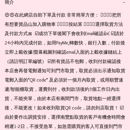
簡介
−
😍😍在此網店自助下單及付款 非常簡單方便： 👉🏻👉🏻把所
有想要貨品山加入購物車 👉🏻👉🏻按結算 👉🏻👉🏻選擇取貨方法
及付款方式🎀  ☑️成功下單後閣下會收到Email確認👍( ☑️請於
24小時內完成付款，如用PayMe,轉數快，銀行入數，付款後
立即上載收據/螢幕截圖到確認email入面的上載收據鏈結上
（請註明訂單編號） ☑️所有貨品不包郵，收到付款確認後
本店會再發電郵通知可到門市取貨，取貨必須出示通知取貨
電郵入面的*QR code* 及必須於一個月內取貨，或用順豐速
遞/智能櫃取貨，運費到付，收到款項後約3個工作日內出
貨，不能夾單，由於本店有兩間門市，取貨地點一經選擇
後，不能更改！如未收到取貨QR code，請勿到店取貨！ ☑️
由於要作出調貨安排，選擇南豐點取貨的客戶有機會時間會
稍遲1-2日，不接受急單，如急需購買的客人可直接到門市