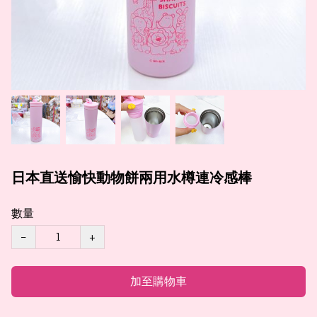
日本直送愉快動物餅兩用水樽連冷感棒
數量
−
+
加至購物車