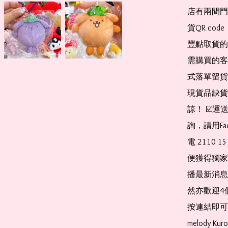
店有兩間門
貨QR co
豐點取貨的
需購買的客
式落單留貨
現貨品缺貨
諒！ ☑️
詢，請用Fa
電 2110 
便獲得獨家
播最新消息
然亦歡迎4
按連結即可加入 
melody Ku