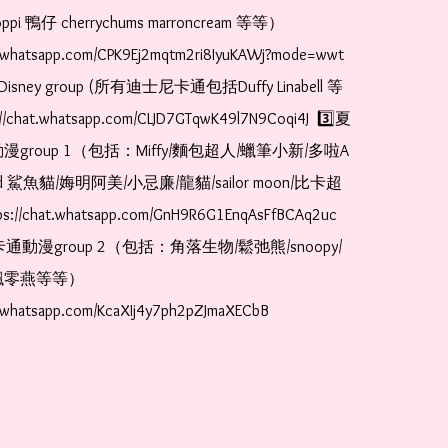
pi 鴨仔 cherrychums marroncream 等等）  
t.whatsapp.com/CPK9Ej2mqtm2ri8IyuKAWj?mode=wwt  
Disney group (所有迪士尼卡通包括Duffy Linabell 等
//chat.whatsapp.com/CLJD7GTqwK49l7N9Coqi4J  3️⃣夏
漫group 1（包括：Miffy/麵包超人/蠟筆小新/多啦A
and 鯊魚貓/娒明阿美/小忌廉/龍貓/sailor moon/比卡超
://chat.whatsapp.com/GnH9R6G1EnqAsFfBCAq2uc  
卡通動漫group 2（包括：角落生物/鬆弛熊/snoopy/
零燕等等）  
t.whatsapp.com/KcaXIj4y7ph2pZJmaXECbB