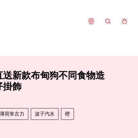
直送新款布甸狗不同食物造
仔掛飾
薄荷朱古力
波子汽水
橙