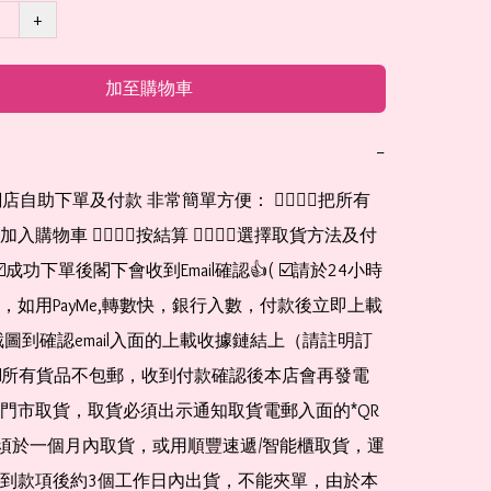
+
加至購物車
−
網店自助下單及付款 非常簡單方便： 👉🏻👉🏻把所有
購物車 👉🏻👉🏻按結算 👉🏻👉🏻選擇取貨方法及付
☑️成功下單後閣下會收到Email確認👍( ☑️請於24小時
，如用PayMe,轉數快，銀行入數，付款後立即上載
截圖到確認email入面的上載收據鏈結上（請註明訂
☑️所有貨品不包郵，收到付款確認後本店會再發電
門市取貨，取貨必須出示通知取貨電郵入面的*QR 
 及必須於一個月內取貨，或用順豐速遞/智能櫃取貨，運
到款項後約3個工作日內出貨，不能夾單，由於本