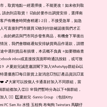
市，取貨地點一經選擇後，不能更改！如未收到取
de，請勿到店取貨！ ☑️由於要作出調貨安排，選擇南
客戶有機會時間會稍遲1-2日，不接受急單，如急
人可直接到門市購買 ☑️收到付款確認後我們才正
，由於網店與門市同步發售商品，有機會下單後出
情況，我們會聯絡通知安排缺貨商品作退款，請體
運送途中遇到貨品有損壞，本店概不負責 ⭐️如要聯絡查
cebook inbox或直接按頁面即時通訊按鈕 ，或可致
1519  🎉夏娃兒誠意邀請閣下加入WhatsApp群組👍以
特選優惠💥每日新貨上架消息💥預訂產品資訊💥直
❤️ 💕大家可以按個人卡通喜好加入不同群組，當
個群組都加入👏🏻 🌸我們暫時分為以下4個群組，
🏻  1️⃣夏娃兒 -Sanrio Group （包括Kitty 
romi PC Sam Xo 水怪 玉桂狗 布甸狗 Twinstars 馬騮仔 