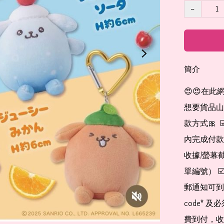
−
簡介
😍😍在此
想要貨品山加入
款方式🎀  
內完成付款
收據/螢幕
單編號） 
郵通知可到
code*
費到付，收