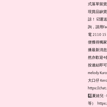
式落單留貨
現貨品缺貨
諒！ ☑️
詢，請用Fa
電 2110 
便獲得獨家
播最新消息
然亦歡迎4
按連結即可加入 
melody Ku
大口仔 Kerop
https://cha
2️⃣夏娃兒 - 
等）  https: