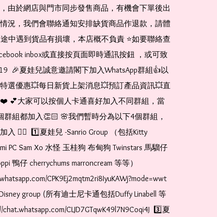
，由於網店與門市同步發售商品，有機會下單後出
情況，我們會聯絡通知安排缺貨商品作退款，請體
運送途中遇到貨品有損壞，本店概不負責 ⭐️如要聯絡查
cebook inbox或直接按頁面即時通訊按鈕 ，或可致
1519  🎉夏娃兒誠意邀請閣下加入WhatsApp群組👍以
特選優惠💥每日新貨上架消息💥預訂產品資訊💥直
❤️ 💕大家可以按個人卡通喜好加入不同群組，當
個群組都加入👏🏻 🌸我們暫時分為以下4個群組，
🏻  1️⃣夏娃兒 -Sanrio Group （包括Kitty 
romi PC Sam Xo 水怪 玉桂狗 布甸狗 Twinstars 馬騮仔 
pi 鴨仔 cherrychums marroncream 等等）  
t.whatsapp.com/CPK9Ej2mqtm2ri8IyuKAWj?mode=wwt  
Disney group (所有迪士尼卡通包括Duffy Linabell 等
//chat.whatsapp.com/CLJD7GTqwK49l7N9Coqi4J  3️⃣夏