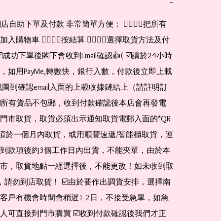
−
網店自助下單及付款 非常簡單方便： 👉🏻👉🏻把所有
購物車 👉🏻👉🏻按結算 👉🏻👉🏻選擇取貨方法及付
☑️成功下單後閣下會收到Email確認👍( ☑️請於24小時
，如用PayMe,轉數快，銀行入數，付款後立即上載
截圖到確認email入面的上載收據鏈結上（請註明訂
☑️所有貨品不包郵，收到付款確認後本店會再發電
門市取貨，取貨必須出示通知取貨電郵入面的*QR 
 及必須於一個月內取貨，或用順豐速遞/智能櫃取貨，運
到款項後約3個工作日內出貨，不能夾單，由於本
市，取貨地點一經選擇後，不能更改！如未收到取
de，請勿到店取貨！ ☑️由於要作出調貨安排，選擇南
客戶有機會時間會稍遲1-2日，不接受急單，如急
人可直接到門市購買 ☑️收到付款確認後我們才正