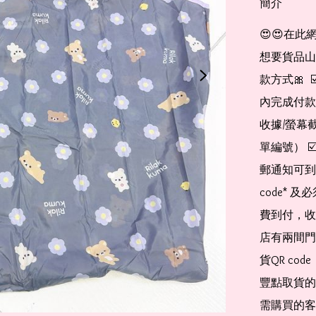
簡介
😍😍在此
想要貨品山加入
款方式🎀  
內完成付款
收據/螢幕
單編號） 
郵通知可到
code*
費到付，收
店有兩間門
貨QR co
豐點取貨的
需購買的客