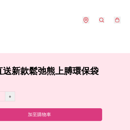
直送新款鬆弛熊上膊環保袋
+
加至購物車