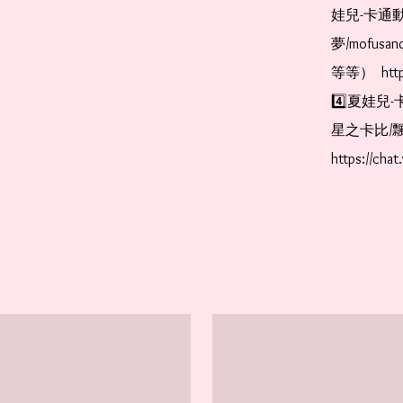
娃兒-卡通動
夢/mofus
等等）  https
4️⃣夏娃兒-
星之卡比/飄
https://cha