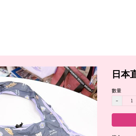
日本
數量
−