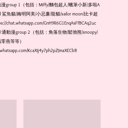
漫group 1（包括：Miffy/麵包超人/蠟筆小新/多啦A
and 鯊魚貓/娒明阿美/小忌廉/龍貓/sailor moon/比卡超
://chat.whatsapp.com/GnH9R6G1EnqAsFfBCAq2uc  
卡通動漫group 2（包括：角落生物/鬆弛熊/snoopy/
零燕等等）  
t.whatsapp.com/KcaXIj4y7ph2pZJmaXECbB