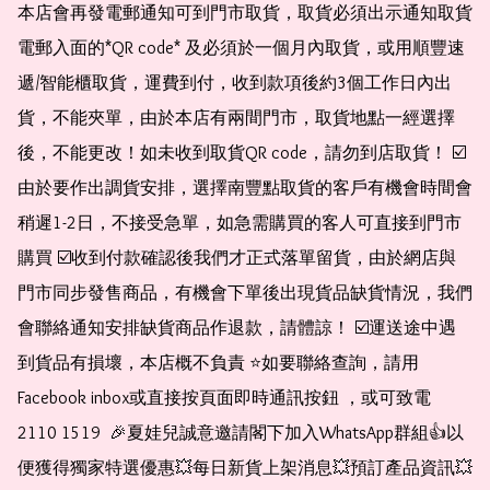
本店會再發電郵通知可到門市取貨，取貨必須出示通知取貨
電郵入面的*QR code* 及必須於一個月內取貨，或用順豐速
遞/智能櫃取貨，運費到付，收到款項後約3個工作日內出
貨，不能夾單，由於本店有兩間門市，取貨地點一經選擇
後，不能更改！如未收到取貨QR code，請勿到店取貨！ ☑️
由於要作出調貨安排，選擇南豐點取貨的客戶有機會時間會
稍遲1-2日，不接受急單，如急需購買的客人可直接到門市
購買 ☑️收到付款確認後我們才正式落單留貨，由於網店與
門市同步發售商品，有機會下單後出現貨品缺貨情況，我們
會聯絡通知安排缺貨商品作退款，請體諒！ ☑️運送途中遇
到貨品有損壞，本店概不負責 ⭐️如要聯絡查詢，請用
Facebook inbox或直接按頁面即時通訊按鈕 ，或可致電 
2110 1519  🎉夏娃兒誠意邀請閣下加入WhatsApp群組👍以
便獲得獨家特選優惠💥每日新貨上架消息💥預訂產品資訊💥