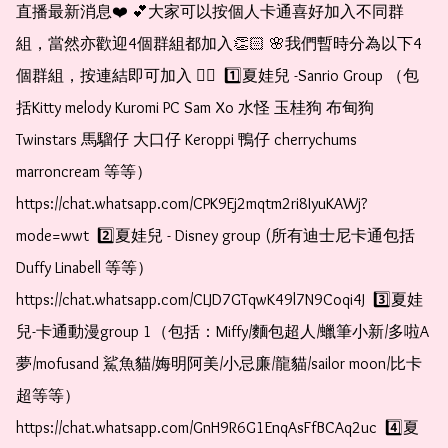
直播最新消息❤️ 💕大家可以按個人卡通喜好加入不同群
組，當然亦歡迎4個群組都加入👏🏻 🌸我們暫時分為以下4
個群組，按連結即可加入 👇🏻  1️⃣夏娃兒 -Sanrio Group （包
括Kitty melody Kuromi PC Sam Xo 水怪 玉桂狗 布甸狗 
Twinstars 馬騮仔 大口仔 Keroppi 鴨仔 cherrychums 
marroncream 等等）  
https://chat.whatsapp.com/CPK9Ej2mqtm2ri8IyuKAWj?
mode=wwt  2️⃣夏娃兒 - Disney group (所有迪士尼卡通包括
Duffy Linabell 等等）  
https://chat.whatsapp.com/CLJD7GTqwK49l7N9Coqi4J  3️⃣夏娃
兒-卡通動漫group 1（包括：Miffy/麵包超人/蠟筆小新/多啦A
夢/mofusand 鯊魚貓/娒明阿美/小忌廉/龍貓/sailor moon/比卡
超等等）  
https://chat.whatsapp.com/GnH9R6G1EnqAsFfBCAq2uc  4️⃣夏