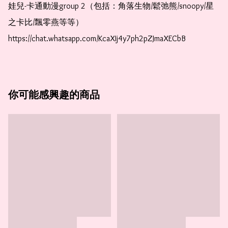
娃兒-卡通動漫group 2（包括：角落生物/鬆弛熊/snoopy/星
之卡比/飄零燕等等）  
https://chat.whatsapp.com/KcaXIj4y7ph2pZJmaXECbB
你可能感興趣的商品