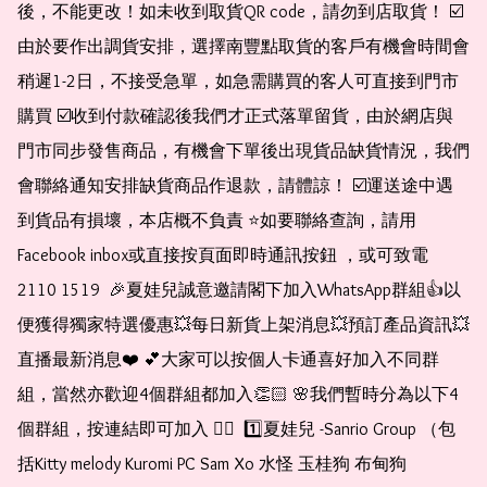
後，不能更改！如未收到取貨QR code，請勿到店取貨！ ☑️
由於要作出調貨安排，選擇南豐點取貨的客戶有機會時間會
稍遲1-2日，不接受急單，如急需購買的客人可直接到門市
購買 ☑️收到付款確認後我們才正式落單留貨，由於網店與
門市同步發售商品，有機會下單後出現貨品缺貨情況，我們
會聯絡通知安排缺貨商品作退款，請體諒！ ☑️運送途中遇
到貨品有損壞，本店概不負責 ⭐️如要聯絡查詢，請用
Facebook inbox或直接按頁面即時通訊按鈕 ，或可致電 
2110 1519  🎉夏娃兒誠意邀請閣下加入WhatsApp群組👍以
便獲得獨家特選優惠💥每日新貨上架消息💥預訂產品資訊💥
直播最新消息❤️ 💕大家可以按個人卡通喜好加入不同群
組，當然亦歡迎4個群組都加入👏🏻 🌸我們暫時分為以下4
個群組，按連結即可加入 👇🏻  1️⃣夏娃兒 -Sanrio Group （包
括Kitty melody Kuromi PC Sam Xo 水怪 玉桂狗 布甸狗 