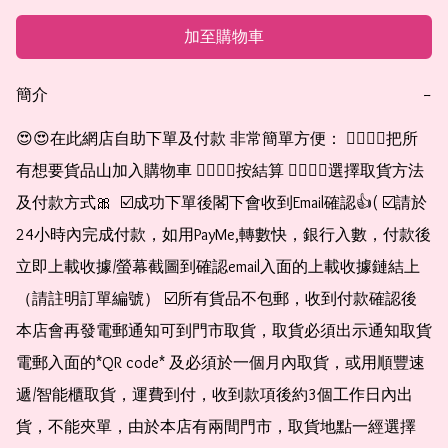
加至購物車
簡介
−
😍😍在此網店自助下單及付款 非常簡單方便： 👉🏻👉🏻把所
有想要貨品山加入購物車 👉🏻👉🏻按結算 👉🏻👉🏻選擇取貨方法
及付款方式🎀  ☑️成功下單後閣下會收到Email確認👍( ☑️請於
24小時內完成付款，如用PayMe,轉數快，銀行入數，付款後
立即上載收據/螢幕截圖到確認email入面的上載收據鏈結上
（請註明訂單編號） ☑️所有貨品不包郵，收到付款確認後
本店會再發電郵通知可到門市取貨，取貨必須出示通知取貨
電郵入面的*QR code* 及必須於一個月內取貨，或用順豐速
遞/智能櫃取貨，運費到付，收到款項後約3個工作日內出
貨，不能夾單，由於本店有兩間門市，取貨地點一經選擇