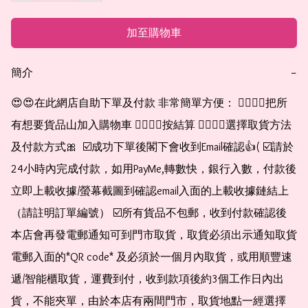
加至購物車
簡介
−
😍😍在此網店自助下單及付款 非常簡單方便： 👉🏻👉🏻把所
有想要貨品山加入購物車 👉🏻👉🏻按結算 👉🏻👉🏻選擇取貨方法
及付款方式🎀  ☑️成功下單後閣下會收到Email確認👍( ☑️請於
24小時內完成付款，如用PayMe,轉數快，銀行入數，付款後
立即上載收據/螢幕截圖到確認email入面的上載收據鏈結上
（請註明訂單編號） ☑️所有貨品不包郵，收到付款確認後
本店會再發電郵通知可到門市取貨，取貨必須出示通知取貨
電郵入面的*QR code* 及必須於一個月內取貨，或用順豐速
遞/智能櫃取貨，運費到付，收到款項後約3個工作日內出
貨，不能夾單，由於本店有兩間門市，取貨地點一經選擇