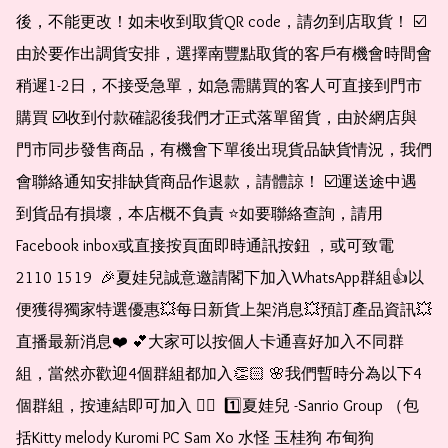
後，不能更改！如未收到取貨QR code，請勿到店取貨！ ☑️
由於要作出調貨安排，選擇南豐點取貨的客戶有機會時間會
稍遲1-2日，不接受急單，如急需購買的客人可直接到門市
購買 ☑️收到付款確認後我們才正式落單留貨，由於網店與
門市同步發售商品，有機會下單後出現貨品缺貨情況，我們
會聯絡通知安排缺貨商品作退款，請體諒！ ☑️運送途中遇
到貨品有損壞，本店概不負責 ⭐️如要聯絡查詢，請用
Facebook inbox或直接按頁面即時通訊按鈕 ，或可致電 
2110 1519  🎉夏娃兒誠意邀請閣下加入WhatsApp群組👍以
便獲得獨家特選優惠💥每日新貨上架消息💥預訂產品資訊💥
直播最新消息❤️ 💕大家可以按個人卡通喜好加入不同群
組，當然亦歡迎4個群組都加入👏🏻 🌸我們暫時分為以下4
個群組，按連結即可加入 👇🏻  1️⃣夏娃兒 -Sanrio Group （包
括Kitty melody Kuromi PC Sam Xo 水怪 玉桂狗 布甸狗 