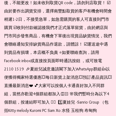
後，不能更改！如未收到取貨QR code，請勿到店取貨！ ☑️
由於要作出調貨安排，選擇南豐點取貨的客戶有機會時間會
稍遲1-2日，不接受急單，如急需購買的客人可直接到門市
購買 ☑️收到付款確認後我們才正式落單留貨，由於網店與
門市同步發售商品，有機會下單後出現貨品缺貨情況，我們
會聯絡通知安排缺貨商品作退款，請體諒！ ☑️運送途中遇
到貨品有損壞，本店概不負責 ⭐️如要聯絡查詢，請用
Facebook inbox或直接按頁面即時通訊按鈕 ，或可致電 
2110 1519  🎉夏娃兒誠意邀請閣下加入WhatsApp群組👍以
便獲得獨家特選優惠💥每日新貨上架消息💥預訂產品資訊💥
直播最新消息❤️ 💕大家可以按個人卡通喜好加入不同群
組，當然亦歡迎4個群組都加入👏🏻 🌸我們暫時分為以下4
個群組，按連結即可加入 👇🏻  1️⃣夏娃兒 -Sanrio Group （包
括Kitty melody Kuromi PC Sam Xo 水怪 玉桂狗 布甸狗 