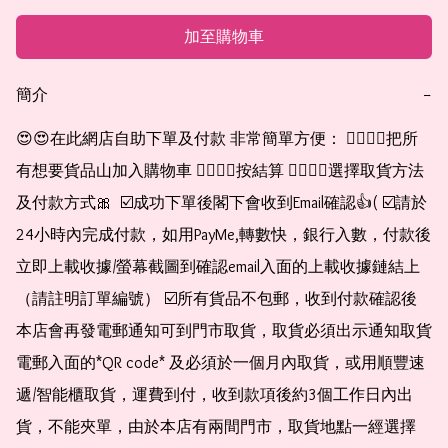
加至購物車
簡介
−
😍😍在此網店自助下單及付款 非常簡單方便： 👉🏻👉🏻把所
有想要貨品山加入購物車 👉🏻👉🏻按結算 👉🏻👉🏻選擇取貨方法
及付款方式🎀  ☑️成功下單後閣下會收到Email確認👍( ☑️請於
24小時內完成付款，如用PayMe,轉數快，銀行入數，付款後
立即上載收據/螢幕截圖到確認email入面的上載收據鏈結上
（請註明訂單編號） ☑️所有貨品不包郵，收到付款確認後
本店會再發電郵通知可到門市取貨，取貨必須出示通知取貨
電郵入面的*QR code* 及必須於一個月內取貨，或用順豐速
遞/智能櫃取貨，運費到付，收到款項後約3個工作日內出
貨，不能夾單，由於本店有兩間門市，取貨地點一經選擇