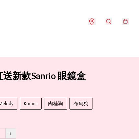
送新款Sanrio 眼鏡盒
Melody
Kuromi
肉桂狗
布甸狗
+