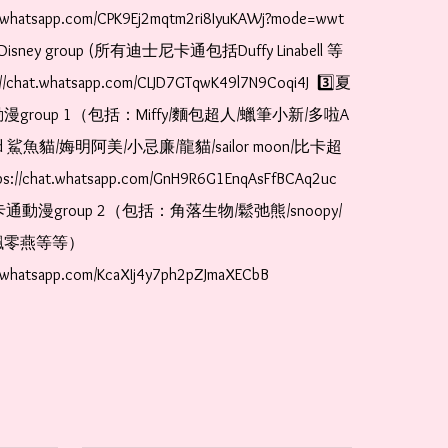
t.whatsapp.com/CPK9Ej2mqtm2ri8IyuKAWj?mode=wwt  
Disney group (所有迪士尼卡通包括Duffy Linabell 等
//chat.whatsapp.com/CLJD7GTqwK49l7N9Coqi4J  3️⃣夏
漫group 1（包括：Miffy/麵包超人/蠟筆小新/多啦A
and 鯊魚貓/娒明阿美/小忌廉/龍貓/sailor moon/比卡超
://chat.whatsapp.com/GnH9R6G1EnqAsFfBCAq2uc  
卡通動漫group 2（包括：角落生物/鬆弛熊/snoopy/
零燕等等）  
t.whatsapp.com/KcaXIj4y7ph2pZJmaXECbB