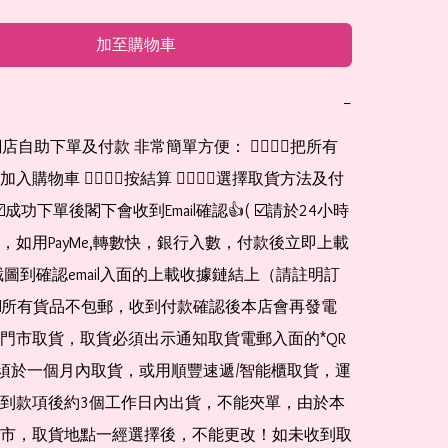
加至購物車
−
網店自助下單及付款 非常簡單方便： 👉🏻👉🏻把所有
購物車 👉🏻👉🏻按結算 👉🏻👉🏻選擇取貨方法及付
☑️成功下單後閣下會收到Email確認👍( ☑️請於24小時
，如用PayMe,轉數快，銀行入數，付款後立即上載
截圖到確認email入面的上載收據鏈結上（請註明訂
☑️所有貨品不包郵，收到付款確認後本店會再發電
門市取貨，取貨必須出示通知取貨電郵入面的*QR 
 及必須於一個月內取貨，或用順豐速遞/智能櫃取貨，運
到款項後約3個工作日內出貨，不能夾單，由於本
市，取貨地點一經選擇後，不能更改！如未收到取