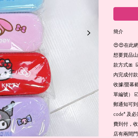
簡介
😍😍在此
想要貨品山加入
款方式🎀  
內完成付款
收據/螢幕
單編號） 
郵通知可到
code*
費到付，收
店有兩間門