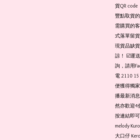
貨QR co
豐點取貨的
需購買的客
式落單留貨
現貨品缺貨
諒！ ☑️
詢，請用Fa
電 2110 
便獲得獨家
播最新消息
然亦歡迎4
按連結即可加入 
melody Ku
大口仔 Kerop