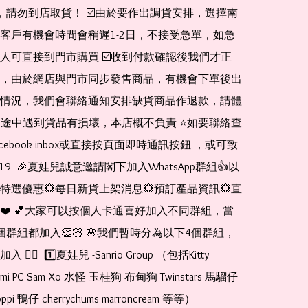
de，請勿到店取貨！ ☑️由於要作出調貨安排，選擇南
客戶有機會時間會稍遲1-2日，不接受急單，如急
人可直接到門市購買 ☑️收到付款確認後我們才正
，由於網店與門市同步發售商品，有機會下單後出
情況，我們會聯絡通知安排缺貨商品作退款，請體
運送途中遇到貨品有損壞，本店概不負責 ⭐️如要聯絡查
cebook inbox或直接按頁面即時通訊按鈕 ，或可致
1519  🎉夏娃兒誠意邀請閣下加入WhatsApp群組👍以
特選優惠💥每日新貨上架消息💥預訂產品資訊💥直
❤️ 💕大家可以按個人卡通喜好加入不同群組，當
個群組都加入👏🏻 🌸我們暫時分為以下4個群組，
🏻  1️⃣夏娃兒 -Sanrio Group （包括Kitty 
romi PC Sam Xo 水怪 玉桂狗 布甸狗 Twinstars 馬騮仔 
pi 鴨仔 cherrychums marroncream 等等）  