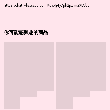
https://chat.whatsapp.com/KcaXIj4y7ph2pZJmaXECbB
你可能感興趣的商品