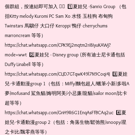
個群組，按連結即可加入 👇🏻  1️⃣夏娃兒 -Sanrio Group （包
括Kitty melody Kuromi PC Sam Xo 水怪 玉桂狗 布甸狗 
Twinstars 馬騮仔 大口仔 Keroppi 鴨仔 cherrychums 
marroncream 等等）  
https://chat.whatsapp.com/CPK9Ej2mqtm2ri8IyuKAWj?
mode=wwt  2️⃣夏娃兒 - Disney group (所有迪士尼卡通包括
Duffy Linabell 等等）  
https://chat.whatsapp.com/CLJD7GTqwK49l7N9Coqi4J  3️⃣夏娃
兒-卡通動漫group 1（包括：Miffy/麵包超人/蠟筆小新/多啦A
夢/mofusand 鯊魚貓/娒明阿美/小忌廉/龍貓/sailor moon/比卡
超等等）  
https://chat.whatsapp.com/GnH9R6G1EnqAsFfBCAq2uc  4️⃣夏
娃兒-卡通動漫group 2（包括：角落生物/鬆弛熊/snoopy/星
之卡比/飄零燕等等）  