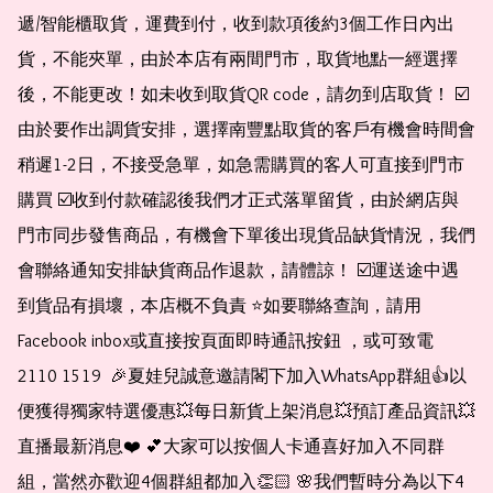
遞/智能櫃取貨，運費到付，收到款項後約3個工作日內出
貨，不能夾單，由於本店有兩間門市，取貨地點一經選擇
後，不能更改！如未收到取貨QR code，請勿到店取貨！ ☑️
由於要作出調貨安排，選擇南豐點取貨的客戶有機會時間會
稍遲1-2日，不接受急單，如急需購買的客人可直接到門市
購買 ☑️收到付款確認後我們才正式落單留貨，由於網店與
門市同步發售商品，有機會下單後出現貨品缺貨情況，我們
會聯絡通知安排缺貨商品作退款，請體諒！ ☑️運送途中遇
到貨品有損壞，本店概不負責 ⭐️如要聯絡查詢，請用
Facebook inbox或直接按頁面即時通訊按鈕 ，或可致電 
2110 1519  🎉夏娃兒誠意邀請閣下加入WhatsApp群組👍以
便獲得獨家特選優惠💥每日新貨上架消息💥預訂產品資訊💥
直播最新消息❤️ 💕大家可以按個人卡通喜好加入不同群
組，當然亦歡迎4個群組都加入👏🏻 🌸我們暫時分為以下4