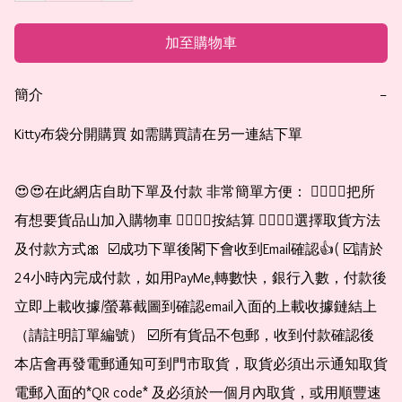
加至購物車
簡介
−
Kitty布袋分開購買 如需購買請在另一連結下單

😍😍在此網店自助下單及付款 非常簡單方便： 👉🏻👉🏻把所
有想要貨品山加入購物車 👉🏻👉🏻按結算 👉🏻👉🏻選擇取貨方法
及付款方式🎀  ☑️成功下單後閣下會收到Email確認👍( ☑️請於
24小時內完成付款，如用PayMe,轉數快，銀行入數，付款後
立即上載收據/螢幕截圖到確認email入面的上載收據鏈結上
（請註明訂單編號） ☑️所有貨品不包郵，收到付款確認後
本店會再發電郵通知可到門市取貨，取貨必須出示通知取貨
電郵入面的*QR code* 及必須於一個月內取貨，或用順豐速