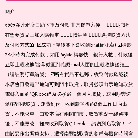
簡介
−
😍😍在此網店自助下單及付款 非常簡單方便： 👉🏻👉🏻把所
有想要貨品山加入購物車 👉🏻👉🏻按結算 👉🏻👉🏻選擇取貨方法
及付款方式🎀  ☑️成功下單後閣下會收到Email確認👍( ☑️請於
24小時內完成付款，如用PayMe,轉數快，銀行入數，付款後
立即上載收據/螢幕截圖到確認email入面的上載收據鏈結上
（請註明訂單編號） ☑️所有貨品不包郵，收到付款確認後
本店會再發電郵通知可到門市取貨，取貨必須出示通知取貨
電郵入面的*QR code* 及必須於一個月內取貨，或用順豐速
遞/智能櫃取貨，運費到付，收到款項後約3個工作日內出
貨，不能夾單，由於本店有兩間門市，取貨地點一經選擇
後，不能更改！如未收到取貨QR code，請勿到店取貨！ ☑️
由於要作出調貨安排，選擇南豐點取貨的客戶有機會時間會