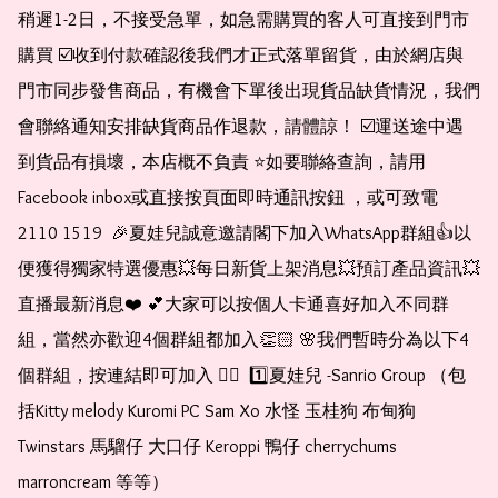
稍遲1-2日，不接受急單，如急需購買的客人可直接到門市
購買 ☑️收到付款確認後我們才正式落單留貨，由於網店與
門市同步發售商品，有機會下單後出現貨品缺貨情況，我們
會聯絡通知安排缺貨商品作退款，請體諒！ ☑️運送途中遇
到貨品有損壞，本店概不負責 ⭐️如要聯絡查詢，請用
Facebook inbox或直接按頁面即時通訊按鈕 ，或可致電 
2110 1519  🎉夏娃兒誠意邀請閣下加入WhatsApp群組👍以
便獲得獨家特選優惠💥每日新貨上架消息💥預訂產品資訊💥
直播最新消息❤️ 💕大家可以按個人卡通喜好加入不同群
組，當然亦歡迎4個群組都加入👏🏻 🌸我們暫時分為以下4
個群組，按連結即可加入 👇🏻  1️⃣夏娃兒 -Sanrio Group （包
括Kitty melody Kuromi PC Sam Xo 水怪 玉桂狗 布甸狗 
Twinstars 馬騮仔 大口仔 Keroppi 鴨仔 cherrychums 
marroncream 等等）  