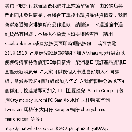
購買 ☑️收到付款確認後我們才正式落單留貨，由於網店與
門市同步發售商品，有機會下單後出現貨品缺貨情況，我們
會聯絡通知安排缺貨商品作退款，請體諒！ ☑️運送途中遇
到貨品有損壞，本店概不負責 ⭐️如要聯絡查詢，請用
Facebook inbox或直接按頁面即時通訊按鈕 ，或可致電 
2110 1519  🎉夏娃兒誠意邀請閣下加入WhatsApp群組👍以
便獲得獨家特選優惠💥每日新貨上架消息💥預訂產品資訊💥
直播最新消息❤️ 💕大家可以按個人卡通喜好加入不同群
組，當然亦歡迎4個群組都加入👏🏻 🌸我們暫時分為以下4
個群組，按連結即可加入 👇🏻  1️⃣夏娃兒 -Sanrio Group （包
括Kitty melody Kuromi PC Sam Xo 水怪 玉桂狗 布甸狗 
Twinstars 馬騮仔 大口仔 Keroppi 鴨仔 cherrychums 
marroncream 等等）  
https://chat.whatsapp.com/CPK9Ej2mqtm2ri8IyuKAWj?