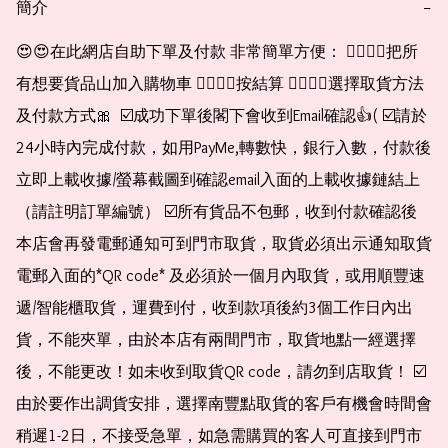
簡介
−
😍😍在此網店自助下單及付款 非常簡單方便： 👉🏻👉🏻把所
有想要貨品山加入購物車 👉🏻👉🏻按結算 👉🏻👉🏻選擇取貨方法
及付款方式🎀  ☑️成功下單後閣下會收到Email確認👍( ☑️請於
24小時內完成付款，如用PayMe,轉數快，銀行入數，付款後
立即上載收據/螢幕截圖到確認email入面的上載收據鏈結上
（請註明訂單編號） ☑️所有貨品不包郵，收到付款確認後
本店會再發電郵通知可到門市取貨，取貨必須出示通知取貨
電郵入面的*QR code* 及必須於一個月內取貨，或用順豐速
遞/智能櫃取貨，運費到付，收到款項後約3個工作日內出
貨，不能夾單，由於本店有兩間門市，取貨地點一經選擇
後，不能更改！如未收到取貨QR code，請勿到店取貨！ ☑️
由於要作出調貨安排，選擇南豐點取貨的客戶有機會時間會
稍遲1-2日，不接受急單，如急需購買的客人可直接到門市