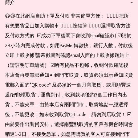
簡介
−
😍😍在此網店自助下單及付款 非常簡單方便： 👉🏻👉🏻把所
有想要貨品山加入購物車 👉🏻👉🏻按結算 👉🏻👉🏻選擇取貨方法
及付款方式🎀  ☑️成功下單後閣下會收到Email確認👍( ☑️請於
24小時內完成付款，如用PayMe,轉數快，銀行入數，付款後
立即上載收據/螢幕截圖到確認email入面的上載收據鏈結上
（請註明訂單編號） ☑️所有貨品不包郵，收到付款確認後
本店會再發電郵通知可到門市取貨，取貨必須出示通知取貨
電郵入面的*QR code* 及必須於一個月內取貨，或用順豐速
遞/智能櫃取貨，運費到付，收到款項後約3個工作日內出
貨，不能夾單，由於本店有兩間門市，取貨地點一經選擇
後，不能更改！如未收到取貨QR code，請勿到店取貨！ ☑️
由於要作出調貨安排，選擇南豐點取貨的客戶有機會時間會
稍遲1-2日，不接受急單，如急需購買的客人可直接到門市