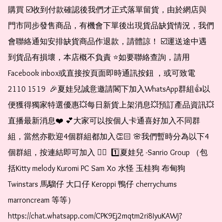
購買 ☑️收到付款確認後我們才正式落單留貨，由於網店與
門市同步發售商品，有機會下單後出現貨品缺貨情況，我們
會聯絡通知安排缺貨商品作退款，請體諒！ ☑️運送途中遇
到貨品有損壞，本店概不負責 ⭐️如要聯絡查詢，請用
Facebook inbox或直接按頁面即時通訊按鈕 ，或可致電 
2110 1519  🎉夏娃兒誠意邀請閣下加入WhatsApp群組👍以
便獲得獨家特選優惠💥每日新貨上架消息💥預訂產品資訊💥
直播最新消息❤️ 💕大家可以按個人卡通喜好加入不同群
組，當然亦歡迎4個群組都加入👏🏻 🌸我們暫時分為以下4
個群組，按連結即可加入 👇🏻  1️⃣夏娃兒 -Sanrio Group （包
括Kitty melody Kuromi PC Sam Xo 水怪 玉桂狗 布甸狗 
Twinstars 馬騮仔 大口仔 Keroppi 鴨仔 cherrychums 
marroncream 等等）  
https://chat.whatsapp.com/CPK9Ej2mqtm2ri8IyuKAWj?