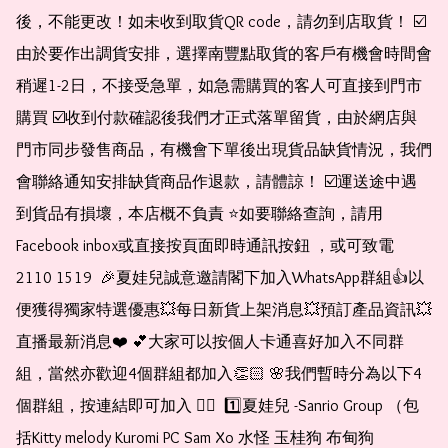
後，不能更改！如未收到取貨QR code，請勿到店取貨！ ☑️
由於要作出調貨安排，選擇南豐點取貨的客戶有機會時間會
稍遲1-2日，不接受急單，如急需購買的客人可直接到門市
購買 ☑️收到付款確認後我們才正式落單留貨，由於網店與
門市同步發售商品，有機會下單後出現貨品缺貨情況，我們
會聯絡通知安排缺貨商品作退款，請體諒！ ☑️運送途中遇
到貨品有損壞，本店概不負責 ⭐️如要聯絡查詢，請用
Facebook inbox或直接按頁面即時通訊按鈕 ，或可致電 
2110 1519  🎉夏娃兒誠意邀請閣下加入WhatsApp群組👍以
便獲得獨家特選優惠💥每日新貨上架消息💥預訂產品資訊💥
直播最新消息❤️ 💕大家可以按個人卡通喜好加入不同群
組，當然亦歡迎4個群組都加入👏🏻 🌸我們暫時分為以下4
個群組，按連結即可加入 👇🏻  1️⃣夏娃兒 -Sanrio Group （包
括Kitty melody Kuromi PC Sam Xo 水怪 玉桂狗 布甸狗 