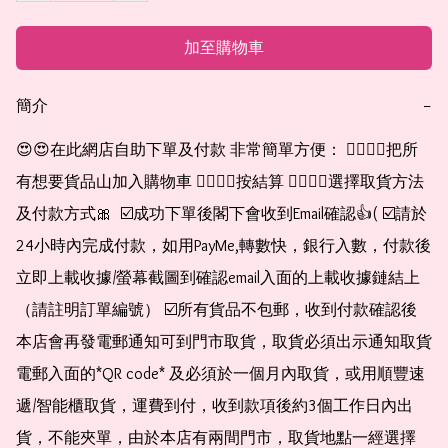
加至購物車
簡介
−
😍😍在此網店自助下單及付款 非常簡單方便： 👉🏻👉🏻把所
有想要貨品山加入購物車 👉🏻👉🏻按結算 👉🏻👉🏻選擇取貨方法
及付款方式🎀  ☑️成功下單後閣下會收到Email確認👍( ☑️請於
24小時內完成付款，如用PayMe,轉數快，銀行入數，付款後
立即上載收據/螢幕截圖到確認email入面的上載收據鏈結上
（請註明訂單編號） ☑️所有貨品不包郵，收到付款確認後
本店會再發電郵通知可到門市取貨，取貨必須出示通知取貨
電郵入面的*QR code* 及必須於一個月內取貨，或用順豐速
遞/智能櫃取貨，運費到付，收到款項後約3個工作日內出
貨，不能夾單，由於本店有兩間門市，取貨地點一經選擇