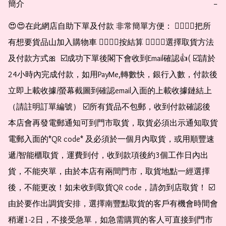
簡介
−
😍😍在此網店自助下單及付款 非常簡單方便： 👉🏻👉🏻把所
有想要貨品山加入購物車 👉🏻👉🏻按結算 👉🏻👉🏻選擇取貨方法
及付款方式🎀  ☑️成功下單後閣下會收到Email確認👍( ☑️請於
24小時內完成付款，如用PayMe,轉數快，銀行入數，付款後
立即上載收據/螢幕截圖到確認email入面的上載收據鏈結上
（請註明訂單編號） ☑️所有貨品不包郵，收到付款確認後
本店會再發電郵通知可到門市取貨，取貨必須出示通知取貨
電郵入面的*QR code* 及必須於一個月內取貨，或用順豐速
遞/智能櫃取貨，運費到付，收到款項後約3個工作日內出
貨，不能夾單，由於本店有兩間門市，取貨地點一經選擇
後，不能更改！如未收到取貨QR code，請勿到店取貨！ ☑️
由於要作出調貨安排，選擇南豐點取貨的客戶有機會時間會
稍遲1-2日，不接受急單，如急需購買的客人可直接到門市