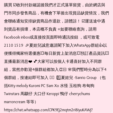
購買 ☑️收到付款確認後我們才正式落單留貨，由於網店與
門市同步發售商品，有機會下單後出現貨品缺貨情況，我們
會聯絡通知安排缺貨商品作退款，請體諒！ ☑️運送途中遇
到貨品有損壞，本店概不負責 ⭐️如要聯絡查詢，請用
Facebook inbox或直接按頁面即時通訊按鈕 ，或可致電 
2110 1519  🎉夏娃兒誠意邀請閣下加入WhatsApp群組👍以
便獲得獨家特選優惠💥每日新貨上架消息💥預訂產品資訊💥
直播最新消息❤️ 💕大家可以按個人卡通喜好加入不同群
組，當然亦歡迎4個群組都加入👏🏻 🌸我們暫時分為以下4
個群組，按連結即可加入 👇🏻  1️⃣夏娃兒 -Sanrio Group （包
括Kitty melody Kuromi PC Sam Xo 水怪 玉桂狗 布甸狗 
Twinstars 馬騮仔 大口仔 Keroppi 鴨仔 cherrychums 
marroncream 等等）  
https://chat.whatsapp.com/CPK9Ej2mqtm2ri8IyuKAWj?