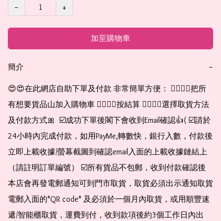
−
+
加至購物車
簡介
−
😍😍在此網店自助下單及付款 非常簡單方便： 👉🏻👉🏻把所
有想要貨品山加入購物車 👉🏻👉🏻按結算 👉🏻👉🏻選擇取貨方法
及付款方式🎀  ☑️成功下單後閣下會收到Email確認👍( ☑️請於
24小時內完成付款，如用PayMe,轉數快，銀行入數，付款後
立即上載收據/螢幕截圖到確認email入面的上載收據鏈結上
（請註明訂單編號） ☑️所有貨品不包郵，收到付款確認後
本店會再發電郵通知可到門市取貨，取貨必須出示通知取貨
電郵入面的*QR code* 及必須於一個月內取貨，或用順豐速
遞/智能櫃取貨，運費到付，收到款項後約3個工作日內出