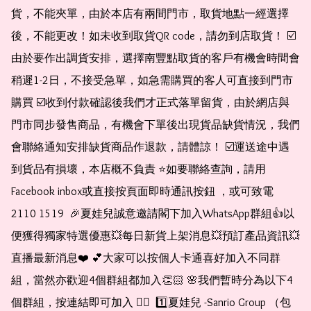
貨，不能夾單，由於本店有兩間門市，取貨地點一經選擇
後，不能更改！如未收到取貨QR code，請勿到店取貨！ ☑️
由於要作出調貨安排，選擇南豐點取貨的客戶有機會時間會
稍遲1-2日，不接受急單，如急需購買的客人可直接到門市
購買 ☑️收到付款確認後我們才正式落單留貨，由於網店與
門市同步發售商品，有機會下單後出現貨品缺貨情況，我們
會聯絡通知安排缺貨商品作退款，請體諒！ ☑️運送途中遇
到貨品有損壞，本店概不負責 ⭐️如要聯絡查詢，請用
Facebook inbox或直接按頁面即時通訊按鈕 ，或可致電 
2110 1519  🎉夏娃兒誠意邀請閣下加入WhatsApp群組👍以
便獲得獨家特選優惠💥每日新貨上架消息💥預訂產品資訊💥
直播最新消息❤️ 💕大家可以按個人卡通喜好加入不同群
組，當然亦歡迎4個群組都加入👏🏻 🌸我們暫時分為以下4
個群組，按連結即可加入 👇🏻  1️⃣夏娃兒 -Sanrio Group （包