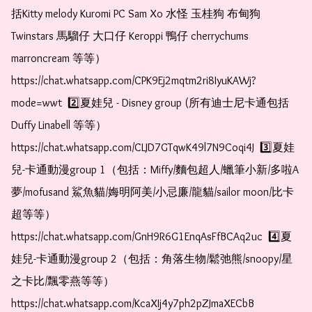
括Kitty melody Kuromi PC Sam Xo 水怪 玉桂狗 布甸狗 
Twinstars 馬騮仔 大口仔 Keroppi 鴨仔 cherrychums 
marroncream 等等）  
https://chat.whatsapp.com/CPK9Ej2mqtm2ri8IyuKAWj?
mode=wwt  2️⃣夏娃兒 - Disney group (所有迪士尼卡通包括
Duffy Linabell 等等）  
https://chat.whatsapp.com/CLJD7GTqwK49l7N9Coqi4J  3️⃣夏娃
兒-卡通動漫group 1（包括：Miffy/麵包超人/蠟筆小新/多啦A
夢/mofusand 鯊魚貓/娒明阿美/小忌廉/龍貓/sailor moon/比卡
超等等）  
https://chat.whatsapp.com/GnH9R6G1EnqAsFfBCAq2uc  4️⃣夏
娃兒-卡通動漫group 2（包括：角落生物/鬆弛熊/snoopy/星
之卡比/飄零燕等等）  
https://chat.whatsapp.com/KcaXIj4y7ph2pZJmaXECbB